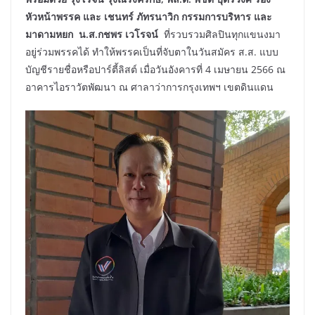
หัวหน้าพรรค และ เชนทร์ ภัทรนาวิก กรรมการบริหาร และ
มาดามหยก น.ส.กชพร เวโรจน์
ที่รวบรวมศิลปินทุกแขนงมา
อยู่ร่วมพรรคได้ ทำให้พรรคเป็นที่จับตาในวันสมัคร ส.ส. แบบ
บัญชีรายชื่อหรือปาร์ตี้ลิสต์ เมื่อวันอังคารที่ 4 เมษายน 2566 ณ
อาคารไอราวัตพัฒนา ณ ศาลาว่าการกรุงเทพฯ เขตดินแดน