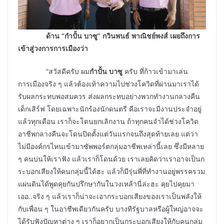
ด้าน “กำปั้น บาซู” กวินพนธ์ พาณิชย์พงส์ เผยถึงการ
เข้าสู่วงการการเมืองว่า
“สวัสดีครับ ผม
กำปั้น บาซู
ครับ ที่ก้าวเข้ามาเล่น
การเมืองจริง ๆ แล้วต้องเท้าความไปช่วงโควิดที่ผ่านมาเราได้
รับผลกระทบพอสมควร ส่งผลกระทบอย่างพวกทำงานกลางคืน
เด็กเสิร์ฟ โดยเฉพาะนักร้องนักดนตรี คือเราจะมีงานประจำอยู่
แล้วทุกเดือน เราก็จะโดนยกเลิกงาน ถ้าทุกคนจำได้ช่วงโควิด
อาชีพกลางคืนจะโดนปิดตั้งแต่วันแรกจนถึงสุดท้ายเลย แต่ว่า
ไม่มีองค์กรไหนเข้ามาซัพพอร์ตกลุ่มอาชีพเหล่านี้เลย ซึ่งมีหลาย
ๆ คนบ่นให้เราฟัง แล้วเราก็โดนด้วย เราเลยคิดว่าเราอาจเป็นก
ระบอกเสียงให้คนกลุ่มนี้ได้ฮะ แล้วก็มีรุ่นพี่ที่ทำงานอยู่พรรครวม
แผ่นดินได้พูดคุยกันปรึกษากันในวงเหล้านี่ล่ะฮะ คุยไปคุยมา
เออ..จริง ๆ แล้วเราก็น่าจะเอากระบอกเสียงของเราเป็นพลังให้
กับเพื่อน ๆ ในอาชีพเดียวกันครับ บางทีรัฐบาลหรือผู้ใหญ่อาจจะ
ได้รับฟังปัญหาต่าง ๆ เราก็อยากเป็นกระบอกเสียงให้กับคนกลุ่ม