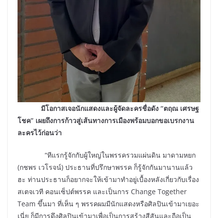
มีโอกาสเจอนักแสดงและผู้จัดละครชื่อดัง “ตฤณ เศรษฐ
โชค” เผยถึงการก้าวสู่เส้นทางการเมืองพร้อมบอกขอเบรกงาน
ละครไว้ก่อนว่า
“ทีแรกรู้จักกับผู้ใหญ่ในพรรครวมแผ่นดิน มาดามหยก
(กชพร เวโรจน์) ประธานที่ปรึกษาพรรค ก็รู้จักกันมานานแล้ว
ฮะ ท่านประธานก็อยากจะให้เข้ามาทำอยู่เบื้องหลังเกี่ยวกับเรื่อง
สเตจเวที คอนเซ็ปต์พรรค และเป็นการ Change Together
Team ขึ้นมา ที่เห็น ๆ พรรคผมมีนักแสดงหรือศิลปินเข้ามาเยอะ
เนี่ย ก็มีการดึงศิลปินเข้ามาเพื่อเป็นการสร้างสีสันและถือเป็น