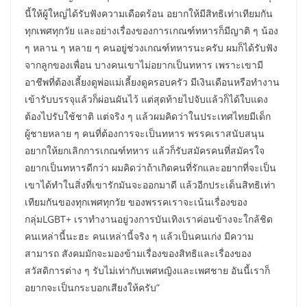
นี้ให้ผู้ใหญ่ได้รับฟังความเดือดร้อน อยากให้มีสิทธิเท่าเทียมกัน
ทุกเพศทุกวัย และอย่างเรื่องของการเกณฑ์ทหารก็มีญาติ ๆ น้อง
ๆ หลาน ๆ หลาย ๆ คนอยู่ช่วงเกณฑ์ทหารนะครับ ผมก็ได้รับฟัง
จากลูกของเพื่อน บางคนเขาไม่อยากเป็นทหาร เพราะเขามี
อาชีพที่ต้องเลี้ยงดูพ่อแม่เลี้ยงดูครอบครัว มีเงินเดือนหรือทำงาน
เข้ารับบรรจุแล้วก็ผ่อนผันไว้ แต่สุดท้ายไปจับแล้วก็ได้ใบแดง
ต้องไปรับใช้ชาติ แต่จริง ๆ แล้วผมคิดว่าในประเทศไทยมีเด็ก
ผู้ชายหลาย ๆ คนที่ต้องการจะเป็นทหาร พรรคเราสนับสนุน
อยากให้ยกเลิกการเกณฑ์ทหาร แล้วก็รับสมัครคนที่สมัครใจ
อยากเป็นทหารดีกว่า ผมคิดว่าถ้าเกิดคนที่รักและอยากที่จะเป็น
เขาได้ทำในสิ่งที่เขารักมันจะออกมาดี แล้วอีกประเด็นสิทธิเท่า
เทียมกันของทุกเพศทุกวัย ของพรรคเราจะเน้นเรื่องของ
กลุ่มLGBT+ เราทำงานอยู่วงการบันเทิงเราค่อนข้างจะใกล้ชิด
คนเหล่านี้นะฮะ คนเหล่านี้จริง ๆ แล้วเป็นคนเก่ง มีความ
สามารถ สังคมมักจะมองข้ามเรื่องของสิทธิและเรื่องของ
สวัสดิการต่าง ๆ รับไม่เท่ากับเพศหญิงและเพศชาย อันนี้เราก็
อยากจะเป็นกระบอกเสียงให้ครับ”