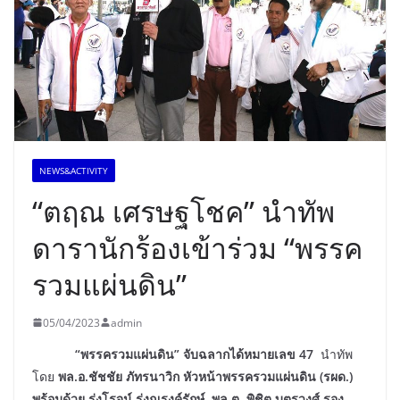
NEWS&ACTIVITY
“ตฤณ เศรษฐโชค” นำทัพ
ดารานักร้องเข้าร่วม “พรรค
รวมแผ่นดิน”
05/04/2023
admin
“พรรครวมแผ่นดิน”
จับฉลากได้หมายเลข 47
นำทัพ
โดย
พล.อ.ชัชชัย ภัทรนาวิก หัวหน้าพรรครวมแผ่นดิน (รผด.)
พร้อมด้วย รุ่งโรจน์ รุ่งณรงค์รักษ์, พล.ต. พิชิต บุตรวงศ์ รอง