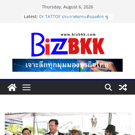
Skip
Thursday, August 6, 2026
to
Latest:
Dr.TATTOF ประกาศยกระดับองค์กร ชู
content
แนวคิด “LASER” คุณค่าหลักในการขับ
เคลื่อน มาตรฐานใหม่เพื่อผู้รับบริการ
ปฏิรูปภาษีบุหรี่ต้องถึงจุดเปลี่ยน สมาคม
การค้ายาสูบไทย หนุนโครงสร้างอัตรา
เดียว ลดบิดเบือนตลาด เพิ่ม
ประสิทธิภาพจัดเก็บรายได้
แฟลช เอ็กซ์เพรส เปิดตัว “Flash Care
Plus”ยกระดับความอุ่นใจในการจัดส่ง
คุ้มครองสูงสุด 50,000 บาท ตอบโจทย์
สินค้ามูลค่าสูง
ไซลุน ไทยแลนด์ ชูนวัตกรรมยาง EV นำ
Xiaomi SU7 Ultra และ VOGUE Tire
จัดแสดงในงาน IMPACT SPEED FEST
2026
นายกฯ–รมว.ท่องเที่ยว ชื่นชม “เนเน่
รอยัล” หลังสร้างชื่อเสียงประเทศไทยบน
เวที America’s Got Talent พร้อมส่ง
กำลังใจสู่รอบต่อไป