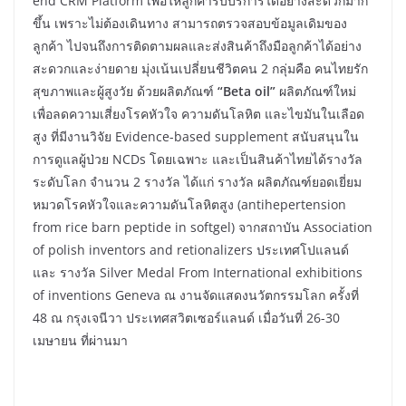
end CRM Platform เพื่อให้ลูกค้ารับบริการได้อย่างสะดวกมาก
ขึ้น เพราะไม่ต้องเดินทาง สามารถตรวจสอบข้อมูลเดิมของ
ลูกค้า ไปจนถึงการติดตามผลและส่งสินค้าถึงมือลูกค้าได้อย่าง
สะดวกและง่ายดาย มุ่งเน้นเปลี่ยนชีวิตคน 2 กลุ่มคือ คนไทยรัก
สุขภาพและผู้สูงวัย ด้วยผลิตภัณฑ์
“Beta oil”
ผลิตภัณฑ์ใหม่
เพื่อลดความเสี่ยงโรคหัวใจ ความดันโลหิต และไขมันในเลือด
สูง ที่มีงานวิจัย Evidence-based supplement สนับสนุนใน
การดูแลผู้ป่วย NCDs โดยเฉพาะ และเป็นสินค้าไทยได้รางวัล
ระดับโลก จำนวน 2 รางวัล ได้แก่ รางวัล ผลิตภัณฑ์ยอดเยี่ยม
หมวดโรคหัวใจและความดันโลหิตสูง (antihepertension
from rice barn peptide in softgel) จากสถาบัน Association
of polish inventors and retionalizers ประเทศโปแลนด์
และ รางวัล Silver Medal From International exhibitions
of inventions Geneva ณ งานจัดแสดงนวัตกรรมโลก ครั้งที่
48 ณ กรุงเจนีวา ประเทศสวิตเซอร์แลนด์ เมื่อวันที่ 26-30
เมษายน ที่ผ่านมา