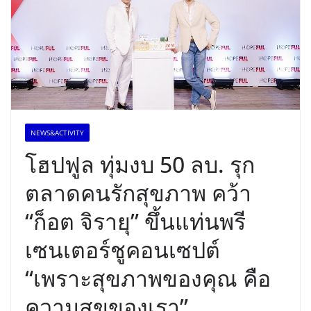
NEWS&ACTIVITY
โฮปฟูล ทุ่มงบ 50 ลบ. รุก
ตลาดคนรักสุขภาพ คว้า
“ก็อต จิรายุ” ขึ้นแท่นพรี
เซนเตอร์ชูคอนเซปต์
“เพราะสุขภาพของคุณ คือ
ความสุขของเรา”