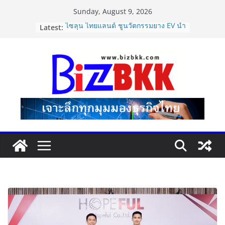
Skip
Sunday, August 9, 2026
to
Latest:
ไซลุน ไทยแลนด์ ชูนวัตกรรมยาง EV นำ
content
Xiaomi SU7 Ultra และ VOGUE Tire
จัดแสดงในงาน IMPACT SPEED FEST
2026
Vitafoods Asia 2026 ตัวเร่ง
อุตสาหกรรมสารสกัดไทย ชูงานวิจัย –
เครือข่ายโลก สร้างมูลค่าเศรษฐกิจใหม่
ขานรับตลาดโภชนาการสุขภาพโลกโต
ทะลุล้านล้านดอลลาร์
Dr.TATTOF ประกาศยกระดับองค์กร ชู
แนวคิด “LASER” คุณค่าหลักในการขับ
เคลื่อน มาตรฐานใหม่เพื่อผู้รับบริการ
ปฏิรูปภาษีบุหรี่ต้องถึงจุดเปลี่ยน สมาคม
การค้ายาสูบไทย หนุนโครงสร้างอัตรา
เดียว ลดบิดเบือนตลาด เพิ่ม
ประสิทธิภาพจัดเก็บรายได้
แฟลช เอ็กซ์เพรส เปิดตัว “Flash Care
Plus”ยกระดับความอุ่นใจในการจัดส่ง
คุ้มครองสูงสุด 50,000 บาท ตอบโจทย์
สินค้ามูลค่าสูง