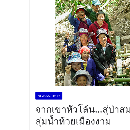
NEWS&ACTIVITY
จากเขาหัวโล้น…สู่ป่าสม
ลุ่มน้ำห้วยเมืองงาม