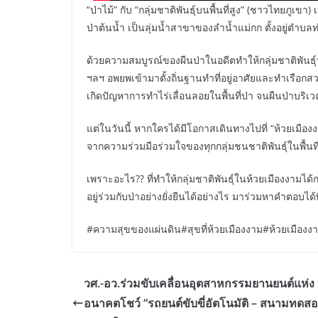
“ป่าไม้” กับ “กลุ่มชาติพันธุ์บนพื้นที่สูง” (ชาวไทยภูเขา) เ
ป่าต้นน้ำ เป็นลุ่มน้ำสาขาของลำน้ำแม่กก ตั้งอยู่ตำบ
ด้วยความสมบูรณ์ของผืนป่าในอดีตทำให้กลุ่มชาติพันธุ
ฯลฯ อพยพเข้ามาตั้งถิ่นฐานทำที่อยู่อาศัยและทำเรือก
เกิดปัญหาการทำไร่เลื่อนลอยในพื้นที่ป่า จนผืนป่าบริ
แต่ในวันนี้ หากใครได้มีโอกาสเดินทางไปที่ “ห้วยเมือง
จากความร่วมมือร่วมใจของทุกกลุ่มชนชาติพันธุ์ในพื้นที่
เพราะอะไร?? ที่ทำให้กลุ่มชาติพันธุ์ในห้วยเมืองงามได้
อยู่ร่วมกับป่าอย่างยั่งยืนได้อย่างไร มาร่วมหาคำตอบไ
#ความสุขของแผ่นดิน#สุขที่ห้วยเมืองงาม#ห้วยเมือง
วศ.-อว.ร่วมขับเคลื่อนอุตสาหกรรมยานยนต์แห่ง
อนาคตโชว์ “รถยนต์ขับขี่อัตโนมัติ – สนามทดส