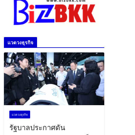
เเวดวงธุรกิจ
เเวดวงธุรกิจ
รัฐบาลประกาศดัน