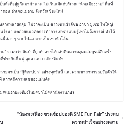
ป็นสิ่งที่อยู่คู่กันมาช้านาน ไม่เว้นแม้แต่บริเวณ “ห้วยเมืองงาม” พื้นที่
ลท่าตอน อำเภอแม่อาย จังหวัดเชียงใหม่
์หลากหลายกลุ่ม ไม่ว่าจะเป็น ชาวเขาเผ่าลีซอ อาข่า มูเซอ ไทใหญ่
สวนไร่นา แต่ด้วยแนวคิดการทำการเกษตรแบบรู้เท่าไม่ถึงการณ์ ทำให้
เวณนี้ค่อย ๆ หายไป….กลายเป็นเขาหัวโล้น
งาม” จะพบว่า ผืนป่าที่ถูกทำลายได้กลับคืนความอุดมสมบูรณ์อีกครั้ง
ที่ช่วยกันฟื้นฟู ดูแล และปกป้องผืนป่า…
กลายมาเป็น “ผู้พิทักษ์ป่า” อย่างทุกวันนี้ และพวกเขาสามารถปรับตัวให้
ด้ที่ สารคดีความสุขของแผ่นดิน
งาม#แม่อาย#เชียงใหม่#ป่าไม้#สำนักงานกปร
“น้องมะเฟือง ชวนช้อปของดี SME Fun Fair” ประสบ
อบ
ความสำเร็จอย่างงดงาม