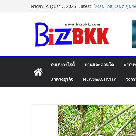
Skip
แฟลช เอ็กซ์เพรส เปิดต
Latest:
Friday, August 7, 2026
Plus”ยกระดับความอุ่น
to
คุ้มครองสูงสุด 50,000
content
สินค้ามูลค่าสูง
ไซลุน ไทยแลนด์ ชูนว
Xiaomi SU7 Ultra แล
จัดแสดงในงาน IMPAC
2026
นายกฯ–รมว.ท่องเที่ยว ช
รอยัล” หลังสร้างชื่อเ
บันเทิงวาไรตี้
บ้านและคอนโด
พากินพ
เวที America’s Got Ta
กำลังใจสู่รอบต่อไป
Dr.TATTOF ประกาศยกร
เเวดวงธุรกิจ
NEWS&ACTIVITY
วงกา
แนวคิด “LASER” คุณค่
เคลื่อน มาตรฐานใหม่เพื
ปฏิรูปภาษีบุหรี่ต้องถึง
การค้ายาสูบไทย หนุนโ
เดียว ลดบิดเบือนตลาด เ
ประสิทธิภาพจัดเก็บราย