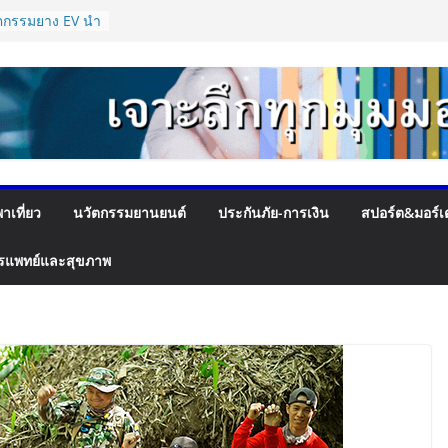
ัว “Flash Care
ใจในการจัดส่ง
 บาท ตอบโจทย์
ัตกรรมยาง EV นำ
ะ VOGUE Tire
T SPEED FEST
ื่นชม “เนเน่
สียงประเทศไทยบน
าเที่ยว
นวัตกรรมยานยนต์
ประกันภัย-การเงิน
สปอร์ต&มอร์เ
lent พร้อมส่ง
ะดับองค์กร ชู
รแพทย์และสุขภาพ
าหลักในการขับ
่อผู้รับบริการ
จุดเปลี่ยน สมาคม
ครงสร้างอัตรา
พิ่ม
ได้