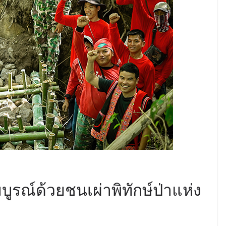
บูรณ์ด้วยชนเผ่าพิทักษ์ป่าแห่ง