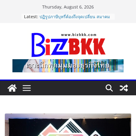
Skip
Thursday, August 6, 2026
to
Latest:
ปฏิรูปภาษีบุหรี่ต้องถึงจุดเปลี่ยน สมาคม
content
การค้ายาสูบไทย หนุนโครงสร้างอัตรา
เดียว ลดบิดเบือนตลาด เพิ่ม
ประสิทธิภาพจัดเก็บรายได้
แฟลช เอ็กซ์เพรส เปิดตัว “Flash Care
Plus”ยกระดับความอุ่นใจในการจัดส่ง
คุ้มครองสูงสุด 50,000 บาท ตอบโจทย์
สินค้ามูลค่าสูง
ไซลุน ไทยแลนด์ ชูนวัตกรรมยาง EV นำ
Xiaomi SU7 Ultra และ VOGUE Tire
จัดแสดงในงาน IMPACT SPEED FEST
2026
นายกฯ–รมว.ท่องเที่ยว ชื่นชม “เนเน่
รอยัล” หลังสร้างชื่อเสียงประเทศไทยบน
เวที America’s Got Talent พร้อมส่ง
กำลังใจสู่รอบต่อไป
Dr.TATTOF ประกาศยกระดับองค์กร ชู
แนวคิด “LASER” คุณค่าหลักในการขับ
เคลื่อน มาตรฐานใหม่เพื่อผู้รับบริการ