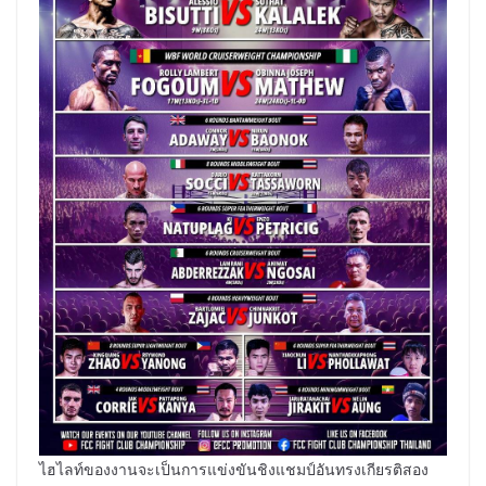
ไฮไลท์ของงานจะเป็นการแข่งขันชิงแชมป์อันทรงเกียรติสอง