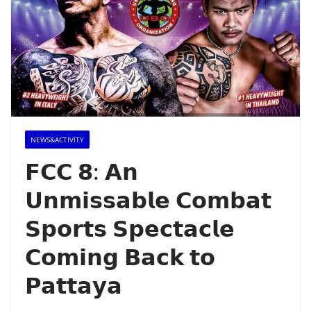
NEWS&ACTIVITY
𝗙𝗖𝗖 𝟴: 𝗔𝗻
𝗨𝗻𝗺𝗶𝘀𝘀𝗮𝗯𝗹𝗲 𝗖𝗼𝗺𝗯𝗮𝘁
𝗦𝗽𝗼𝗿𝘁𝘀 𝗦𝗽𝗲𝗰𝘁𝗮𝗰𝗹𝗲
𝗖𝗼𝗺𝗶𝗻𝗴 𝗕𝗮𝗰𝗸 𝘁𝗼
𝗣𝗮𝘁𝘁𝗮𝘆𝗮