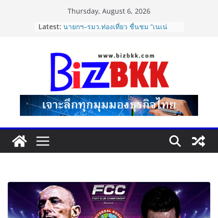
Skip
Thursday, August 6, 2026
to
Latest:
ไซลุน ไทยแลนด์ ชูนวัตกรรมยาง EV นำ
content
Xiaomi SU7 Ultra และ VOGUE Tire
จัดแสดงในงาน IMPACT SPEED FEST
2026
นายกฯ–รมว.ท่องเที่ยว ชื่นชม “เนเน่
รอยัล” หลังสร้างชื่อเสียงประเทศไทยบน
เวที America’s Got Talent พร้อมส่ง
กำลังใจสู่รอบต่อไป
Dr.TATTOF ประกาศยกระดับองค์กร ชู
แนวคิด “LASER” คุณค่าหลักในการขับ
เคลื่อน มาตรฐานใหม่เพื่อผู้รับบริการ
ปฏิรูปภาษีบุหรี่ต้องถึงจุดเปลี่ยน สมาคม
การค้ายาสูบไทย หนุนโครงสร้างอัตรา
เดียว ลดบิดเบือนตลาด เพิ่ม
ประสิทธิภาพจัดเก็บรายได้
แฟลช เอ็กซ์เพรส เปิดตัว “Flash Care
Plus”ยกระดับความอุ่นใจในการจัดส่ง
คุ้มครองสูงสุด 50,000 บาท ตอบโจทย์
สินค้ามูลค่าสูง