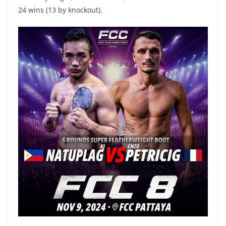
24 wins (13 by knockout).