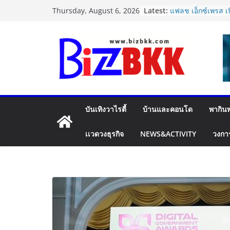
Skip
Latest:
แฟลช เอ็กซ์เพรส เป
Thursday, August 6, 2026
to
Plus”ยกระดับความอ
คุ้มครองสูงสุด 50
content
สินค้ามูลค่าสูง
ไซลุน ไทยแลนด์ ช
Xiaomi SU7 Ultra
จัดแสดงในงาน IM
2026
นายกฯ–รมว.ท่องเที่
รอยัล” หลังสร้างช
บันเทิงวาไรตี้
บ้านและคอนโด
พากินพ
เวที America’s Got
กำลังใจสู่รอบต่อไป
Dr.TATTOF ประกาศ
เเวดวงธุรกิจ
NEWS&ACTIVITY
วงกา
แนวคิด “LASER” ค
เคลื่อน มาตรฐานใหม่
ปฏิรูปภาษีบุหรี่ต้อ
การค้ายาสูบไทย ห
เดียว ลดบิดเบือนตล
ประสิทธิภาพจัดเก็