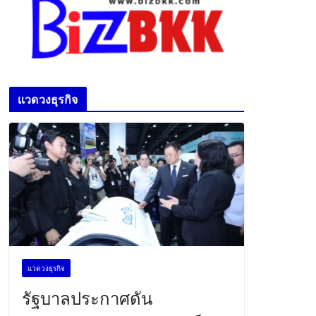
เเวดวงธุรกิจ
เเวดวงธุรกิจ
รัฐบาลประกาศดัน