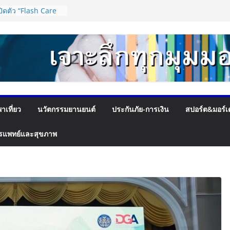
ิดตัว “Flash Care
ุ่นใจในการจัดส่ง
,000 บาท ตอบโจทย์
ูนวัตกรรมยาง EV นำ
 และ VOGUE Tire
PACT SPEED FEST
ยว ชื่นชม “เนเน่
ื่อเสียงประเทศไทยบน
าเที่ยว
นวัตกรรมยานยนต์
ประกันภัย-การเงิน
สปอร์ต&มอร์เ
 Talent พร้อมส่ง
ยกระดับองค์กร ชู
รแพทย์และสุขภาพ
ุณค่าหลักในการขับ
เพื่อผู้รับบริการ
งถึงจุดเปลี่ยน สมาคม
นุนโครงสร้างอัตรา
าด เพิ่ม
บรายได้