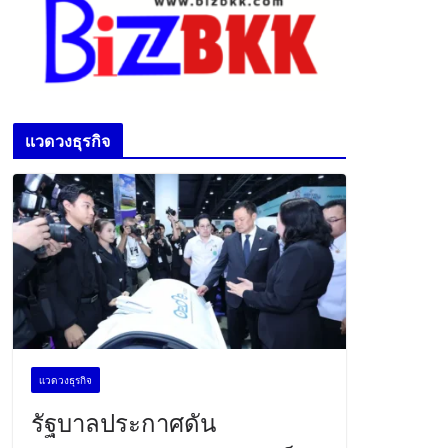
เเวดวงธุรกิจ
เเวดวงธุรกิจ
รัฐบาลประกาศดัน