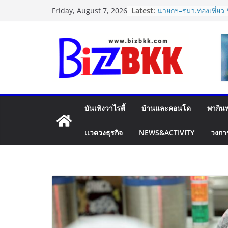
Skip
ไซลุน ไทยแลนด์ ชูนว
Latest:
Friday, August 7, 2026
Xiaomi SU7 Ultra แล
to
จัดแสดงในงาน IMPAC
content
2026
นายกฯ–รมว.ท่องเที่ยว ช
รอยัล” หลังสร้างชื่อเ
เวที America’s Got Ta
กำลังใจสู่รอบต่อไป
Dr.TATTOF ประกาศยกร
แนวคิด “LASER” คุณค่
บันเทิงวาไรตี้
บ้านและคอนโด
พากินพ
เคลื่อน มาตรฐานใหม่เพื
ปฏิรูปภาษีบุหรี่ต้องถึง
การค้ายาสูบไทย หนุนโ
เเวดวงธุรกิจ
NEWS&ACTIVITY
วงกา
เดียว ลดบิดเบือนตลาด เ
ประสิทธิภาพจัดเก็บราย
แฟลช เอ็กซ์เพรส เปิดต
Plus”ยกระดับความอุ่น
คุ้มครองสูงสุด 50,000
สินค้ามูลค่าสูง