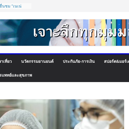
ัตกรรมยาง EV นำ
ะ VOGUE Tire
T SPEED FEST
ื่นชม “เนเน่
สียงประเทศไทยบน
lent พร้อมส่ง
ะดับองค์กร ชู
าหลักในการขับ
าเที่ยว
นวัตกรรมยานยนต์
ประกันภัย-การเงิน
สปอร์ต&มอร์เ
่อผู้รับบริการ
จุดเปลี่ยน สมาคม
ครงสร้างอัตรา
รแพทย์และสุขภาพ
พิ่ม
ได้
ัว “Flash Care
ใจในการจัดส่ง
 บาท ตอบโจทย์