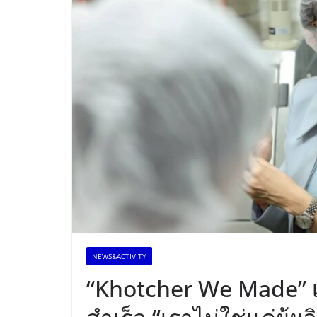
NEWS&ACTIVITY
“Khotcher We Made” เรา