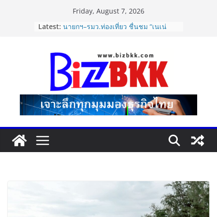
Skip
Friday, August 7, 2026
ไซลุน ไทยแลนด์ ชูนวัตกรรมยาง EV นำ
to
Latest:
Xiaomi SU7 Ultra และ VOGUE Tire
content
จัดแสดงในงาน IMPACT SPEED FEST
2026
นายกฯ–รมว.ท่องเที่ยว ชื่นชม “เนเน่
รอยัล” หลังสร้างชื่อเสียงประเทศไทยบน
เวที America’s Got Talent พร้อมส่ง
กำลังใจสู่รอบต่อไป
Dr.TATTOF ประกาศยกระดับองค์กร ชู
แนวคิด “LASER” คุณค่าหลักในการขับ
เคลื่อน มาตรฐานใหม่เพื่อผู้รับบริการ
ปฏิรูปภาษีบุหรี่ต้องถึงจุดเปลี่ยน สมาคม
การค้ายาสูบไทย หนุนโครงสร้างอัตรา
เดียว ลดบิดเบือนตลาด เพิ่ม
ประสิทธิภาพจัดเก็บรายได้
แฟลช เอ็กซ์เพรส เปิดตัว “Flash Care
Plus”ยกระดับความอุ่นใจในการจัดส่ง
คุ้มครองสูงสุด 50,000 บาท ตอบโจทย์
สินค้ามูลค่าสูง