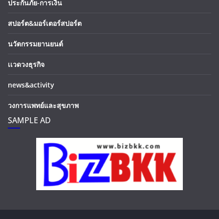
ประกันภัย-การเงิน
สปอร์ต&มอร์เตอร์สปอร์ต
นวัตกรรมยานยนต์
เเวดวงธุรกิจ
news&activity
วงการแพทย์และสุขภาพ
SAMPLE AD