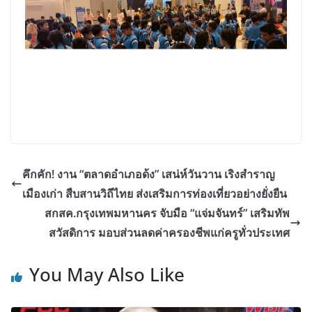
คึกคัก! งาน “ตลาดอำเภอด้ง” เสน่ห์วันวาน เริงสำราญ
เมืองเก่า สืบสานวิถีไทย ส่งเสริมการท่องเที่ยวอย่างยั่งยืน
สกสค.กรุงเทพมหานคร จับมือ “แจ่มจันทร์” เสริมทัพ
สวัสดิการ มอบส่วนลดค่าครองชีพแก่ครูทั่วประเทศ
You May Also Like