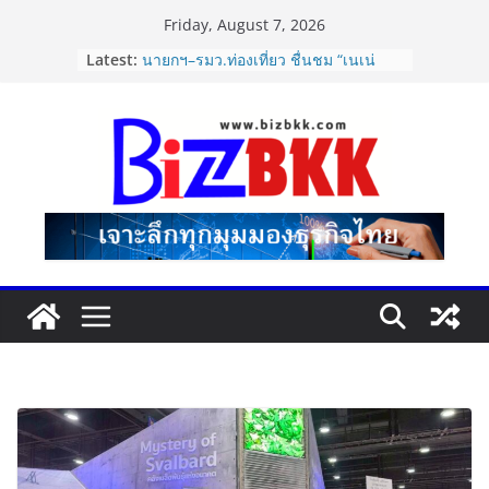
Skip
Friday, August 7, 2026
to
Latest:
นายกฯ–รมว.ท่องเที่ยว ชื่นชม “เนเน่
content
รอยัล” หลังสร้างชื่อเสียงประเทศไทยบน
เวที America’s Got Talent พร้อมส่ง
กำลังใจสู่รอบต่อไป
Dr.TATTOF ประกาศยกระดับองค์กร ชู
แนวคิด “LASER” คุณค่าหลักในการขับ
เคลื่อน มาตรฐานใหม่เพื่อผู้รับบริการ
ปฏิรูปภาษีบุหรี่ต้องถึงจุดเปลี่ยน สมาคม
การค้ายาสูบไทย หนุนโครงสร้างอัตรา
เดียว ลดบิดเบือนตลาด เพิ่ม
ประสิทธิภาพจัดเก็บรายได้
แฟลช เอ็กซ์เพรส เปิดตัว “Flash Care
Plus”ยกระดับความอุ่นใจในการจัดส่ง
คุ้มครองสูงสุด 50,000 บาท ตอบโจทย์
สินค้ามูลค่าสูง
ไซลุน ไทยแลนด์ ชูนวัตกรรมยาง EV นำ
Xiaomi SU7 Ultra และ VOGUE Tire
จัดแสดงในงาน IMPACT SPEED FEST
2026