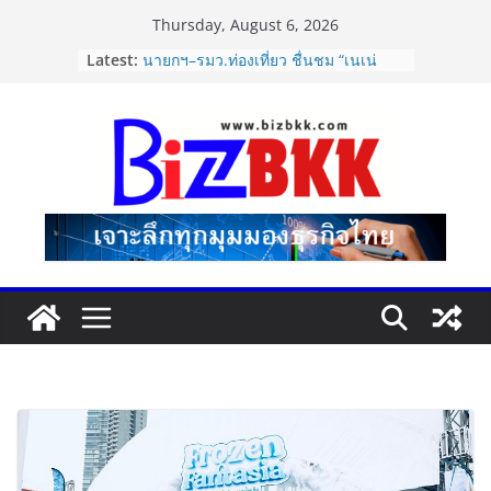
Skip
Thursday, August 6, 2026
to
ไซลุน ไทยแลนด์ ชูนวัตกรรมยาง EV นำ
Latest:
Xiaomi SU7 Ultra และ VOGUE Tire
content
จัดแสดงในงาน IMPACT SPEED FEST
2026
นายกฯ–รมว.ท่องเที่ยว ชื่นชม “เนเน่
รอยัล” หลังสร้างชื่อเสียงประเทศไทยบน
เวที America’s Got Talent พร้อมส่ง
กำลังใจสู่รอบต่อไป
Dr.TATTOF ประกาศยกระดับองค์กร ชู
แนวคิด “LASER” คุณค่าหลักในการขับ
เคลื่อน มาตรฐานใหม่เพื่อผู้รับบริการ
ปฏิรูปภาษีบุหรี่ต้องถึงจุดเปลี่ยน สมาคม
การค้ายาสูบไทย หนุนโครงสร้างอัตรา
เดียว ลดบิดเบือนตลาด เพิ่ม
ประสิทธิภาพจัดเก็บรายได้
แฟลช เอ็กซ์เพรส เปิดตัว “Flash Care
Plus”ยกระดับความอุ่นใจในการจัดส่ง
คุ้มครองสูงสุด 50,000 บาท ตอบโจทย์
สินค้ามูลค่าสูง