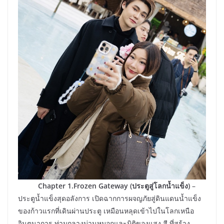
​Chapter 1.Frozen Gateway (ประตูสู่โลกน้ำแข็ง)
–
ประตูน้ำแข็งสุดอลังการ เปิดฉากการผจญภัยสู่ดินแดนน้ำแข็ง
ของก้าวแรกที่เดินผ่านประตู เหมือนหลุดเข้าไปในโลกเหนือ
จินตนาการ ท่ามกลางม่านหมอกและมิติของแสง สี ที่สร้าง