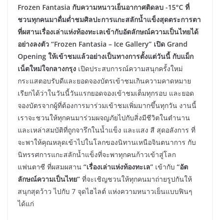
Frozen Fantasia กับความหนาวเย็นอากาศติดลบ -15°C ที่
ชวนทุกคนมาดื่มด่ำชมศิลปะการแกะสลักน้ำแข็งสุดตระการตา
ที่ผสานเรื่องเล่าแห่งท้องทะเลเข้ากับอัตลักษณ์ความเป็นไทยได้
อย่างลงตัว ​“Frozen Fantasia – Ice Gallery” เปิด Grand
Opening ให้เข้าชมแล้วอย่างเป็นทางการตั้งแต่วันนี้ กับแม็ก
เน็ตใหม่ใจกลางกรุง
เปิดประสบการณ์ความสนุกครั้งใหม่
กระแสตอบรับดีและยอดจองบัตรเข้าชมเกินความคาดหมาย
เรียกได้ว่าในวันนี้วันแรกยอดจองเข้าชมเต็มทุกรอบ และยอด
จองบัตรจากผู้ที่ต้องการมาร่วมเข้าชมเพิ่มมากขึ้นทุกวัน งานนี้
เราจะชวนให้ทุกคนมาร่วมผจญภัยไปกับสิ่งมีชีวิตในตำนาน
และเหล่าสมบัติที่ถูกจารึกในน้ำแข็ง และแสง สี สุดอลังการ ที่
จะพาให้คุณหลุดเข้าไปในโลกของนิทานเหนือจินตนาการ กับ
นิทรรศการแกะสลักน้ำแข็งที่จะพาทุกคนก้าวเข้าสู่โลก
แฟนตาซี ที่ผสมผสาน
“เรื่องเล่าแห่งท้องทะเล”
เข้ากับ
“อัต
ลักษณ์ความเป็นไทย”
ที่จะเชิญชวนให้ทุกคนมาถ่ายรูปกันให้
สนุกสุดว้าว ไปกับ 7 จุดไฮไลต์ แห่งความหนาวเย็นแบบฟินๆ
ได้แก่