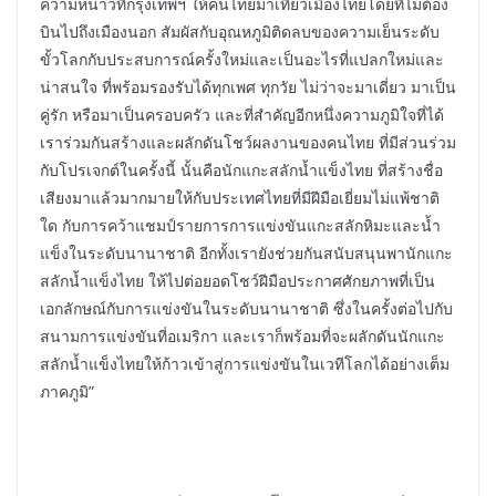
ความหนาวที่กรุงเทพฯ ให้คนไทยมาเที่ยวเมืองไทยโดยที่ไม่ต้อง
บินไปถึงเมืองนอก สัมผัสกับอุณหภูมิติดลบของความเย็นระดับ
ขั้วโลกกับประสบการณ์ครั้งใหม่และเป็นอะไรที่แปลกใหม่และ
น่าสนใจ ที่พร้อมรองรับได้ทุกเพศ ทุกวัย ไม่ว่าจะมาเดี่ยว มาเป็น
คู่รัก หรือมาเป็นครอบครัว และที่สำคัญอีกหนึ่งความภูมิใจที่ได้
เราร่วมกันสร้างและผลักดันโชว์ผลงานของคนไทย ที่มีส่วนร่วม
กับโปรเจกต์ในครั้งนี้ นั้นคือนักแกะสลักน้ำแข็งไทย ที่สร้างชื่อ
เสียงมาแล้วมากมายให้กับประเทศไทยที่มีฝีมือเยี่ยมไม่แพ้ชาติ
ใด กับการคว้าแชมป์รายการการแข่งขันแกะสลักหิมะและน้ำ
แข็งในระดับนานาชาติ อีกทั้งเรายังช่วยกันสนับสนุนพานักแกะ
สลักน้ำแข็งไทย ให้ไปต่อยอดโชว์ฝีมือประกาศศักยภาพที่เป็น
เอกลักษณ์กับการแข่งขันในระดับนานาชาติ ซึ่งในครั้งต่อไปกับ
สนามการแข่งขันที่อเมริกา และเราก็พร้อมที่จะผลักดันนักแกะ
สลักน้ำแข็งไทยให้ก้าวเข้าสู่การแข่งขันในเวทีโลกได้อย่างเต็ม
ภาคภูมิ”