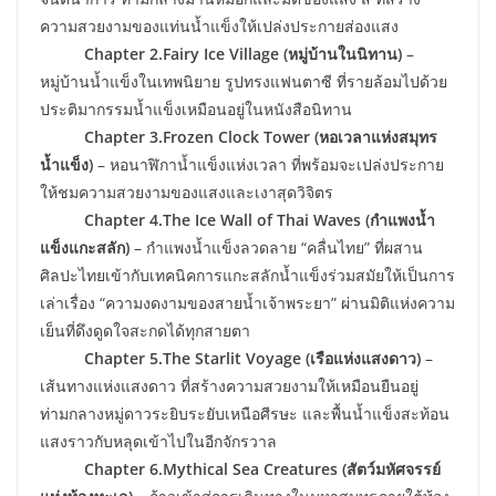
ความสวยงามของแท่นน้ำแข็งให้เปล่งประกายส่องแสง
​Chapter 2.Fairy Ice Village (หมู่บ้านในนิทาน)
–
หมู่บ้านน้ำแข็งในเทพนิยาย รูปทรงแฟนตาซี ที่รายล้อมไปด้วย
ประติมากรรมน้ำแข็งเหมือนอยู่ในหนังสือนิทาน
​ Chapter 3.Frozen Clock Tower (หอเวลาแห่งสมุทร
น้ำแข็ง)
– หอนาฬิกาน้ำแข็งแห่งเวลา ที่พร้อมจะเปล่งประกาย
ให้ชมความสวยงามของแสงและเงาสุดวิจิตร
​Chapter 4.The Ice Wall of Thai Waves (กำแพงน้ำ
แข็งแกะสลัก)
– กำแพงน้ำแข็งลวดลาย “คลื่นไทย” ที่ผสาน
ศิลปะไทยเข้ากับเทคนิคการแกะสลักน้ำแข็งร่วมสมัยให้เป็นการ
เล่าเรื่อง “ความงดงามของสายน้ำเจ้าพระยา” ผ่านมิติแห่งความ
เย็นที่ดึงดูดใจสะกดได้ทุกสายตา
​ Chapter 5.The Starlit Voyage (เรือแห่งแสงดาว)
–
เส้นทางแห่งแสงดาว ที่สร้างความสวยงามให้เหมือนยืนอยู่
ท่ามกลางหมู่ดาวระยิบระยับเหนือศีรษะ และพื้นน้ำแข็งสะท้อน
แสงราวกับหลุดเข้าไปในอีกจักรวาล
​Chapter 6.Mythical Sea Creatures (สัตว์มหัศจรรย์