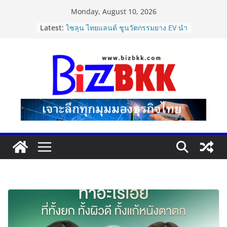
Skip
Monday, August 10, 2026
to
แฟลช เอ็กซ์เพรส เปิดตัว “Flash Care
Latest:
content
Plus”ยกระดับความอุ่นใจในการจัดส่ง
คุ้มครองสูงสุด 50,000 บาท ตอบโจทย์
สินค้ามูลค่าสูง
ไซลุน ไทยแลนด์ ชูนวัตกรรมยาง EV นำ
Xiaomi SU7 Ultra และ VOGUE Tire
จัดแสดงในงาน IMPACT SPEED FEST
2026
Vitafoods Asia 2026 ตัวเร่ง
อุตสาหกรรมสารสกัดไทย ชูงานวิจัย –
เครือข่ายโลก สร้างมูลค่าเศรษฐกิจใหม่
ขานรับตลาดโภชนาการสุขภาพโลกโต
ทะลุล้านล้านดอลลาร์
Dr.TATTOF ประกาศยกระดับองค์กร ชู
แนวคิด “LASER” คุณค่าหลักในการขับ
เคลื่อน มาตรฐานใหม่เพื่อผู้รับบริการ
ปฏิรูปภาษีบุหรี่ต้องถึงจุดเปลี่ยน สมาคม
การค้ายาสูบไทย หนุนโครงสร้างอัตรา
เดียว ลดบิดเบือนตลาด เพิ่ม
ประสิทธิภาพจัดเก็บรายได้