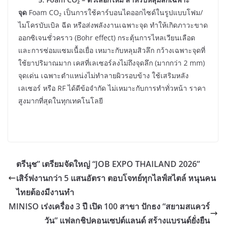
จุด
Foam CO₂ เป็นการใช้คาร์บอนไดออกไซด์ในรูปแบบโฟม/
ไมโครบับเบิล ฉีด หรือส่งพลังงานเฉพาะจุด ทำให้เกิดภาวะขาด
ออกซิเจนชั่วคราว (Bohr effect) กระตุ้นการไหลเวียนเลือด
และการซ่อมแซมเนื้อเยื่อ เหมาะกับหลุมสิวลึก กว้างเฉพาะจุดที่
ใช้ยาปริมาณมาก เคสที่เลเซอร์ลงไม่ถึงจุดลึก (มากกว่า 2 mm)
จุดเด่น เฉพาะตำแหน่งไม่ทำลายผิวรอบข้าง ใช้เสริมหลัง
เลเซอร์ หรือ RF ได้ดีข้อจำกัด ไม่เหมาะกับการทำทั่วหน้า ราคา
สูงมากที่สุดในทุกเทคโนโลยี
ตรีนุช” เตรียมจัดใหญ่ “JOB EXPO THAILAND 2026”
เสิร์ฟงานกว่า 5 แสนอัตรา ตอบโจทย์ทุกไลฟ์สไตล์ หนุนคน
ไทยต้องมีงานทำ
MINISO เร่งเครื่อง 3 ปี เปิด 100 สาขา ปักธง “สยามสแควร์
วัน” แฟลกชิปคอนเซปต์แลนด์ สร้างแบรนด์ยั่งยืน