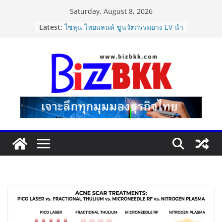
Skip
Saturday, August 8, 2026
to
Latest:
ไซลุน ไทยแลนด์ ชูนวัตกรรมยาง EV นำ
content
Xiaomi SU7 Ultra และ VOGUE Tire
จัดแสดงในงาน IMPACT SPEED FEST
2026
นายกฯ–รมว.ท่องเที่ยว ชื่นชม “เนเน่
รอยัล” หลังสร้างชื่อเสียงประเทศไทยบน
เวที America’s Got Talent พร้อมส่ง
กำลังใจสู่รอบต่อไป
Dr.TATTOF ประกาศยกระดับองค์กร ชู
แนวคิด “LASER” คุณค่าหลักในการขับ
เคลื่อน มาตรฐานใหม่เพื่อผู้รับบริการ
ปฏิรูปภาษีบุหรี่ต้องถึงจุดเปลี่ยน สมาคม
การค้ายาสูบไทย หนุนโครงสร้างอัตรา
เดียว ลดบิดเบือนตลาด เพิ่ม
ประสิทธิภาพจัดเก็บรายได้
แฟลช เอ็กซ์เพรส เปิดตัว “Flash Care
Plus”ยกระดับความอุ่นใจในการจัดส่ง
คุ้มครองสูงสุด 50,000 บาท ตอบโจทย์
สินค้ามูลค่าสูง