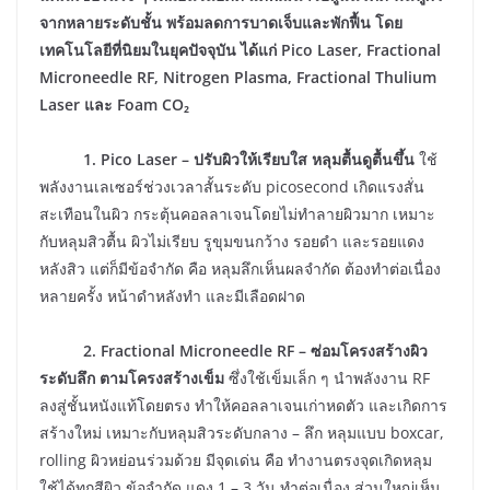
จากหลายระดับชั้น พร้อมลดการบาดเจ็บและพักฟื้น โดย
เทคโนโลยีที่นิยมในยุคปัจจุบัน ได้แก่ Pico Laser, Fractional
Microneedle RF, Nitrogen Plasma, Fractional Thulium
Laser และ Foam CO₂
1. Pico Laser – ปรับผิวให้เรียบใส หลุมตื้นดูตื้นขึ้น
ใช้
พลังงานเลเซอร์ช่วงเวลาสั้นระดับ picosecond เกิดแรงสั่น
สะเทือนในผิว กระตุ้นคอลลาเจนโดยไม่ทำลายผิวมาก เหมาะ
กับหลุมสิวตื้น ผิวไม่เรียบ รูขุมขนกว้าง รอยดำ และรอยแดง
หลังสิว แต่ก็มีข้อจำกัด คือ หลุมลึกเห็นผลจำกัด ต้องทำต่อเนื่อง
หลายครั้ง หน้าดำหลังทำ และมีเลือดฝาด
2. Fractional Microneedle RF – ซ่อมโครงสร้างผิว
ระดับลึก ตามโครงสร้างเข็ม
ซึ่งใช้เข็มเล็ก ๆ นำพลังงาน RF
ลงสู่ชั้นหนังแท้โดยตรง ทำให้คอลลาเจนเก่าหดตัว และเกิดการ
สร้างใหม่ เหมาะกับหลุมสิวระดับกลาง – ลึก หลุมแบบ boxcar,
rolling ผิวหย่อนร่วมด้วย มีจุดเด่น คือ ทำงานตรงจุดเกิดหลุม
ใช้ได้ทุกสีผิว ข้อจำกัด แดง 1 – 3 วัน ทำต่อเนื่อง ส่วนใหญ่เห็น