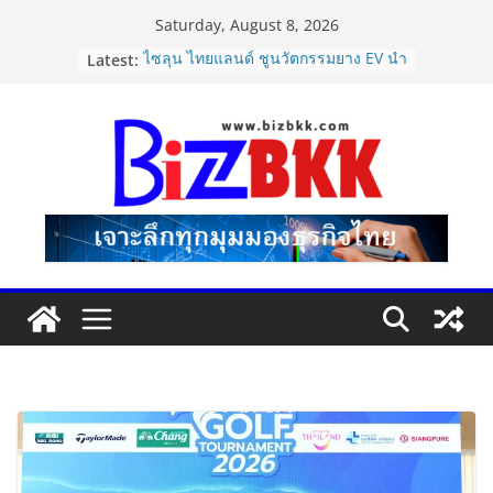
Skip
Saturday, August 8, 2026
to
Latest:
ไซลุน ไทยแลนด์ ชูนวัตกรรมยาง EV นำ
content
Xiaomi SU7 Ultra และ VOGUE Tire
จัดแสดงในงาน IMPACT SPEED FEST
2026
นายกฯ–รมว.ท่องเที่ยว ชื่นชม “เนเน่
รอยัล” หลังสร้างชื่อเสียงประเทศไทยบน
เวที America’s Got Talent พร้อมส่ง
กำลังใจสู่รอบต่อไป
Dr.TATTOF ประกาศยกระดับองค์กร ชู
แนวคิด “LASER” คุณค่าหลักในการขับ
เคลื่อน มาตรฐานใหม่เพื่อผู้รับบริการ
ปฏิรูปภาษีบุหรี่ต้องถึงจุดเปลี่ยน สมาคม
การค้ายาสูบไทย หนุนโครงสร้างอัตรา
เดียว ลดบิดเบือนตลาด เพิ่ม
ประสิทธิภาพจัดเก็บรายได้
แฟลช เอ็กซ์เพรส เปิดตัว “Flash Care
Plus”ยกระดับความอุ่นใจในการจัดส่ง
คุ้มครองสูงสุด 50,000 บาท ตอบโจทย์
สินค้ามูลค่าสูง