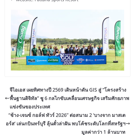
จีไอเอส เผยทิศทางปี 2569 เดินหน้าดัน GIS สู่ “โครงสร้าง
พื้นฐานดิจิทัล” ชู 6 กลไกขับเคลื่อนเศรษฐกิจ เสริมศักยภาพ
แข่งขันของประเทศ
“ช้าง-เจนซ์ กอล์ฟ ทัวร์ 2026” ต่อสนาม 2 ‘บางจาก มาสเต
อร์ส’ เล่นกบินทร์บุรี ลุ้นตั๋วล่าฝัน พบโค้ชระดับโลกที่สหรัฐฯ
มูลค่ากว่า 1 ล้านบาท