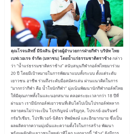
คุณโรจนสิทธิ์ มีนิจสิน ผู้ช่วยผู้อำนวยการฝ่ายกีฬา บริษัท ไทย
เบฟเวอเรจ จำกัด (มหาชน) โดยน้ำแร่ธรรมชาติตราช้าง
กล่าว
ว่า “น้ำแร่ธรรมชาติตราช้าง” สนับสนุนกีฬากอล์ฟไทยมาร่วม
20 ปี โดยมีเป้าหมายในการพัฒนาแบบทั้งระบบ ตั้งแต่ระดับ
เยาวชน อาชีพ ร่วมถึงระดับมือสมัครเล่น ผ่านแนวคิดในการ
“มากกว่ากีฬา คือ น้ำใจนักกีฬา” มุ่งเน้นพัฒนานักกีฬากอล์ฟไทย
ให้มีคุณภาพทั้งในและนอกสนาม ตลอดระยะเวลากว่า 18 ปีที่
ผ่านมา เรามีนักกอล์ฟเยาวชนที่เติบโตไปเป็นโปรกอล์ฟหลาก
หลายคนไม่ว่าจะเป็น โปรกัญจน์ เจริญกุล, โปรเรย์-อมรินทร์
กรัยวิเชียร, โปรฟีเวอร์-นิติธร ทิพย์พงษ์ และอีกมากมาย ซึ่งเป็น
ผลผลิตจากความมุ่งมั่นและความตั้งใจในการสร้าง พัฒนา
พร้อมผลักดันเยาวชนไทยสู่เวทีโลก นอกจากนี้ “ช้าง” ยังมีการ