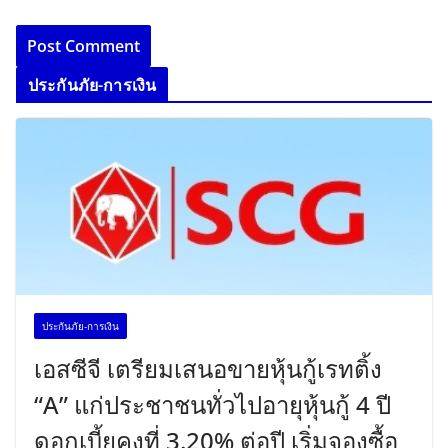
ประกันภัย-การเงิน
ประกันภัย-การเงิน
เอสซีจี เตรียมเสนอขายหุ้นกู้เรทติ้ง
“A” แก่ประชาชนทั่วไปอายุหุ้นกู้ 4 ปี
ดอกเบี้ยคงที่ 3.20% ต่อปี เริ่มจองซื้อ