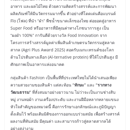
อาหาร และผลไม้ไทย ด้วยความคิดสร้างสรรค์และการพัฒนา
ผลิตภัณฑ์ให้มีนวัตกรรมมากขึ้น ตัวอย่างที่โดดเด่นคือแบรนด์
Flo (โฟล) ที่นำ “ผำ” พืชน้ำขนาดเล็กของไทย ต่อยอดสู่อาหาร
Super Food หรืออาหารที่มีคุณค่าทางโภชนาการสูง เป็น
“ผงผำ 100%” การันตีด้วยรางวัล Food Innovation จาก
โครงการสร้างสรรค์มูลค่าเพิ่มสินค้าเกษตรนวัตกรรมสู่ตลาด
สากล (Agri Plus Award 2025) สอดรับเมกะเทรนด์ของโลก
ด้านโปรตีนทางเลือก (Al-ternative protein) ที่ให้โปรตีนสูง มี
ศักยภาพเป็นอาหารแห่งอนาคต
กลุ่มสินค้า Fashion เป็นพื้นที่ที่ประเทศไทยไม่ได้นำเสนอเพียง
ความสวยงามของสินค้า แต่สะท้อน
“ทักษะ”
และ
“รากทาง
วัฒนธรรม”
ที่สั่งสมมาอย่างยาวนาน ไม่ว่าจะเป็นงานช่างสิบ
หมู่ งานทอผ้า งานเครื่องประดับ และงานฝีมือหลากหลายแขนง
หัวใจสำคัญของหมวดนี้ คือการรักษาเอกลักษณ์และภูมิปัญญา
ดั้งเดิมไว้ พร้อมเติมมิติของการออกแบบร่วมสมัย เพื่อสร้างสรรค์
ผลงานที่ทันสมัย มีคุณค่า และสามารถก้าวสู่ตลาดสากลได้
อย่างสง่างาม