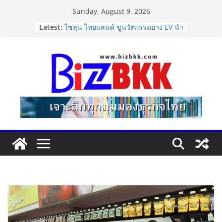
Skip
Sunday, August 9, 2026
to
แฟลช เอ็กซ์เพรส เปิดตัว “Flash Care
Latest:
Plus”ยกระดับความอุ่นใจในการจัดส่ง
content
คุ้มครองสูงสุด 50,000 บาท ตอบโจทย์
สินค้ามูลค่าสูง
ไซลุน ไทยแลนด์ ชูนวัตกรรมยาง EV นำ
Xiaomi SU7 Ultra และ VOGUE Tire
จัดแสดงในงาน IMPACT SPEED FEST
2026
Vitafoods Asia 2026 ตัวเร่ง
อุตสาหกรรมสารสกัดไทย ชูงานวิจัย –
เครือข่ายโลก สร้างมูลค่าเศรษฐกิจใหม่
ขานรับตลาดโภชนาการสุขภาพโลกโต
ทะลุล้านล้านดอลลาร์
Dr.TATTOF ประกาศยกระดับองค์กร ชู
แนวคิด “LASER” คุณค่าหลักในการขับ
เคลื่อน มาตรฐานใหม่เพื่อผู้รับบริการ
ปฏิรูปภาษีบุหรี่ต้องถึงจุดเปลี่ยน สมาคม
การค้ายาสูบไทย หนุนโครงสร้างอัตรา
เดียว ลดบิดเบือนตลาด เพิ่ม
ประสิทธิภาพจัดเก็บรายได้