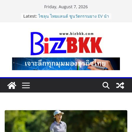
Skip
Friday, August 7, 2026
แฟลช เอ็กซ์เพรส เปิดตัว “Flash Care
to
Latest:
Plus”ยกระดับความอุ่นใจในการจัดส่ง
content
คุ้มครองสูงสุด 50,000 บาท ตอบโจทย์
สินค้ามูลค่าสูง
ไซลุน ไทยแลนด์ ชูนวัตกรรมยาง EV นำ
Xiaomi SU7 Ultra และ VOGUE Tire
จัดแสดงในงาน IMPACT SPEED FEST
2026
นายกฯ–รมว.ท่องเที่ยว ชื่นชม “เนเน่
รอยัล” หลังสร้างชื่อเสียงประเทศไทยบน
เวที America’s Got Talent พร้อมส่ง
กำลังใจสู่รอบต่อไป
Dr.TATTOF ประกาศยกระดับองค์กร ชู
แนวคิด “LASER” คุณค่าหลักในการขับ
เคลื่อน มาตรฐานใหม่เพื่อผู้รับบริการ
ปฏิรูปภาษีบุหรี่ต้องถึงจุดเปลี่ยน สมาคม
การค้ายาสูบไทย หนุนโครงสร้างอัตรา
เดียว ลดบิดเบือนตลาด เพิ่ม
ประสิทธิภาพจัดเก็บรายได้