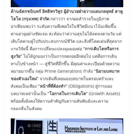
ด้านฉัตรชนินทร์ อิทธิพรวิทูร ผู้อำนวยฝ่ายวางแผนกลยุทธ์ ฮาคู
โฮโด (กรุงเทพ) จำกัด
กล่าวว่า จากผลสำรวจในภูมิภาค
อาเซียนพบว่า ระดับความพึงพอใจในชีวิตมีแนวโน้มเพิ่มขึ้น
ตามอายุอย่างชัดเจน สะท้อนว่าความสุขไม่ได้ลดลงตามวัย แต่
เติบโตควบคู่ไปกับประสบการณ์ชีวิต และสิ่งที่โดดเด่นที่สุดจาก
งานวิจัยนี้ คือการเปลี่ยนแปลงมุมมองต่อ
“การเติบโตหรือการ
สูงวัย”
ไม่ได้ถูกมองว่าเป็นการถดถอยอีกต่อไป แต่คือการเดิน
ทางไปข้างหน้า — สู่ชีวิตที่ลึกขึ้น มีคุณค่าและเปี่ยมด้วยความ
หมายมากขึ้น กลุ่ม Prime Generations กำลัง
“นิยามบทบาท
ของตัวเองใหม่”
จากเดิมที่เคยมองบทบาทในครอบครัวและ
สังคมเป็นเพียง
“หน้าที่ที่ต้องทำ”
(Obligations) สู่การมอง
บทบาทเหล่านั้นเป็น
“โอกาสในการเติบโต”
(Growth Assets)
พร้อมทั้งยังคงให้ความสำคัญกับความสัมพันธ์และความ
กลมกลืนในสังคม