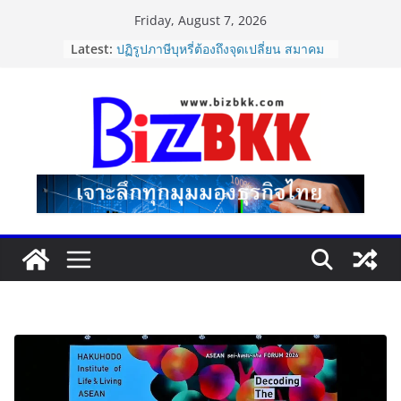
Skip
Friday, August 7, 2026
to
Dr.TATTOF ประกาศยกระดับองค์กร ชู
Latest:
content
แนวคิด “LASER” คุณค่าหลักในการขับ
เคลื่อน มาตรฐานใหม่เพื่อผู้รับบริการ
ปฏิรูปภาษีบุหรี่ต้องถึงจุดเปลี่ยน สมาคม
การค้ายาสูบไทย หนุนโครงสร้างอัตรา
เดียว ลดบิดเบือนตลาด เพิ่ม
ประสิทธิภาพจัดเก็บรายได้
แฟลช เอ็กซ์เพรส เปิดตัว “Flash Care
Plus”ยกระดับความอุ่นใจในการจัดส่ง
คุ้มครองสูงสุด 50,000 บาท ตอบโจทย์
สินค้ามูลค่าสูง
ไซลุน ไทยแลนด์ ชูนวัตกรรมยาง EV นำ
Xiaomi SU7 Ultra และ VOGUE Tire
จัดแสดงในงาน IMPACT SPEED FEST
2026
นายกฯ–รมว.ท่องเที่ยว ชื่นชม “เนเน่
รอยัล” หลังสร้างชื่อเสียงประเทศไทยบน
เวที America’s Got Talent พร้อมส่ง
กำลังใจสู่รอบต่อไป