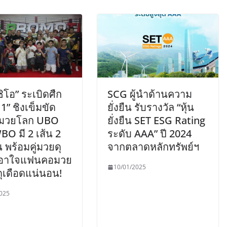
ิโอ” ระเบิดศืก
SCG ผู้นำด้านความ
1” ชิงเข็มขัด
ยั่งยืน รับรางวัล “หุ้น
์มวยโลก UBO
ยั่งยืน SET ESG Rating
O มี 2 เส้น 2
ระดับ AAA” ปี 2024
 พร้อมคู่มวยดุ
จากตลาดหลักทรัพย์ฯ
เอาใจแฟนคอมวย
10/01/2025
ดุเดือดแน่นอน!
025