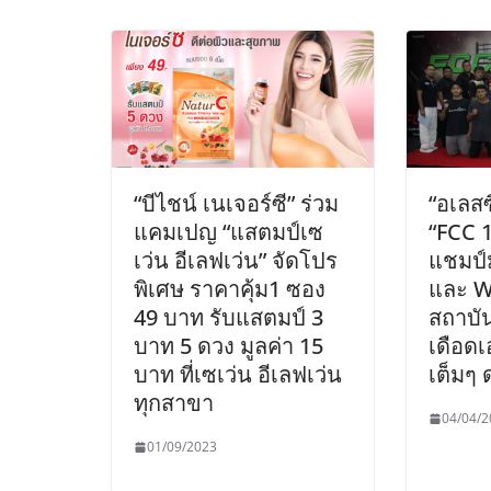
“บีไชน์ เนเจอร์ซี” ร่วม
“อเลสซ
แคมเปญ “แสตมป์เซ
“FCC 1
เว่น อีเลฟเว่น” จัดโปร
แชมป
พิเศษ ราคาคุ้ม1 ซอง
และ WB
49 บาท รับแสตมป์ 3
สถาบัน
บาท 5 ดวง มูลค่า 15
เดือด
บาท ที่เซเว่น อีเลฟเว่น
เต็มๆ 
ทุกสาขา
04/04/2
01/09/2023