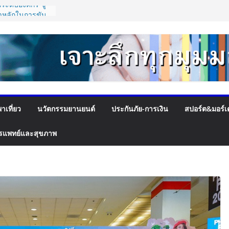
ะดับองค์กร ชู
าหลักในการขับ
่อผู้รับบริการ
จุดเปลี่ยน สมาคม
ครงสร้างอัตรา
พิ่ม
ได้
ัว “Flash Care
ใจในการจัดส่ง
 บาท ตอบโจทย์
าเที่ยว
นวัตกรรมยานยนต์
ประกันภัย-การเงิน
สปอร์ต&มอร์เ
ัตกรรมยาง EV นำ
ะ VOGUE Tire
รแพทย์และสุขภาพ
T SPEED FEST
ื่นชม “เนเน่
สียงประเทศไทยบน
lent พร้อมส่ง