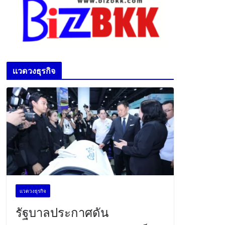
เเวดวงธุรกิจ
เเวดวงธุรกิจ
รัฐบาลประกาศดัน