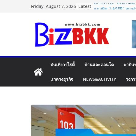
Skip
Latest:
Dr.TATTOF ประกาศยกร
Friday, August 7, 2026
to
แนวคิด “LASER” คุณค่
เคลื่อน มาตรฐานใหม่เพื
content
ปฏิรูปภาษีบุหรี่ต้องถึง
การค้ายาสูบไทย หนุนโ
เดียว ลดบิดเบือนตลาด เ
ประสิทธิภาพจัดเก็บราย
แฟลช เอ็กซ์เพรส เปิดต
Plus”ยกระดับความอุ่น
คุ้มครองสูงสุด 50,000
บันเทิงวาไรตี้
บ้านและคอนโด
พากินพ
สินค้ามูลค่าสูง
ไซลุน ไทยแลนด์ ชูนว
Xiaomi SU7 Ultra แล
เเวดวงธุรกิจ
NEWS&ACTIVITY
วงกา
จัดแสดงในงาน IMPAC
2026
นายกฯ–รมว.ท่องเที่ยว ช
รอยัล” หลังสร้างชื่อเ
เวที America’s Got Ta
กำลังใจสู่รอบต่อไป