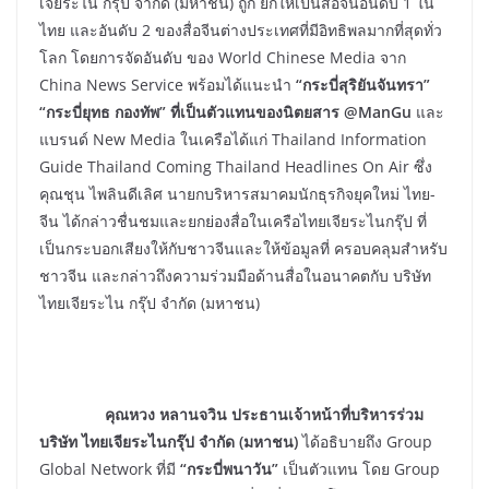
เจียระไน กรุ๊ป จำกัด (มหาชน) ถูก ยกให้เป็นสื่อจีนอันดับ 1 ใน
ไทย และอันดับ 2 ของสื่อจีนต่างประเทศที่มีอิทธิพลมากที่สุดทั่ว
โลก โดยการจัดอันดับ ของ World Chinese Media จาก
China News Service พร้อมได้แนะนำ
“กระบี่สุริยันจันทรา”
“กระบี่ยุทธ กองทัพ” ที่เป็นตัวแทนของนิตยสาร @ManGu
และ
แบรนด์ New Media ในเครือได้แก่ Thailand Information
Guide Thailand Coming Thailand Headlines On Air ซึ่ง
คุณชุน ไพลินดีเลิศ นายกบริหารสมาคมนักธุรกิจยุคใหม่ ไทย-
จีน ได้กล่าวชื่นชมและยกย่องสื่อในเครือไทยเจียระไนกรุ๊ป ที่
เป็นกระบอกเสียงให้กับชาวจีนและให้ข้อมูลที่ ครอบคลุมสำหรับ
ชาวจีน และกล่าวถึงความร่วมมือด้านสื่อในอนาคตกับ บริษัท
ไทยเจียระไน กรุ๊ป จำกัด (มหาชน)
คุณหวง หลานจวิน ประธานเจ้าหน้าที่บริหารร่วม
บริษัท ไทยเจียระไนกรุ๊ป จำกัด (มหาชน)
ได้อธิบายถึง Group
Global Network ที่มี
“กระบี่พนาวัน”
เป็นตัวแทน โดย Group