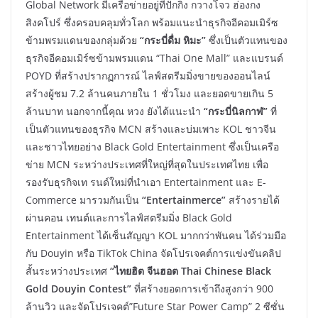
Global Network มีเครือข่ายอยู่ที่ปักกิ่ง กวางโจว ฮ่องกง
สิงคโปร์ ซึ่งครอบคลุมทั่วโลก พร้อมแนะนำธุรกิจอีคอมเมิร์ซ
ข้ามพรมแดนของกลุ่มด้วย
“กระบี่ดื่ม หิมะ”
ซึ่งเป็นตัวแทนของ
ธุรกิจอีคอมเมิร์ซข้ามพรมแดน “Thai One Mall” และแบรนด์
POYD ที่สร้างปรากฏการณ์ ไลฟ์สตรีมมิ่งขายของออนไลน์
สร้างผู้ชม 7.2 ล้านคนภายใน 1 ชั่วโมง และยอดขายเกิน 5
ล้านบาท นอกจากนี้คุณ หวง ยังได้แนะนำ
“กระบี่นิลกาฬ”
ที่
เป็นตัวแทนของธุรกิจ MCN สร้างและบ่มเพาะ KOL ชาวจีน
และชาวไทยอย่าง Black Gold Entertainment ซึ่งเป็นเครือ
ข่าย MCN ระหว่างประเทศที่ใหญ่ที่สุดในประเทศไทย เพื่อ
รองรับธุรกิจเท รนด์ใหม่ที่นำเอา Entertainment และ E-
Commerce มารวมกันเป็น
“Entertainmerce”
สร้างรายได้
ผ่านคอน เทนต์และการไลฟ์สตรีมมิ่ง Black Gold
Entertainment ได้เซ็นสัญญา KOL มากกว่าพันคน ได้ร่วมมือ
กับ Douyin หรือ TikTok China จัดโปรเจคต์การแข่งขันคลิป
สั้นระหว่างประเทศ
“ไทยฮิต จีนฮอต Thai Chinese Black
Gold Douyin Contest”
ที่สร้างยอดการเข้าถึงสูงกว่า 900
ล้านวิว และจัดโปรเจคต์”Future Star Power Camp” 2 ซีซั่น