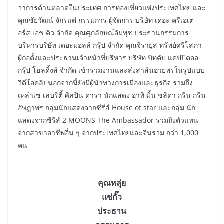
ว่าการด้านตลาดในประเทศ การท่องเที่ยวแห่งประเทศไทย และ
คุณชัยวัฒน์ จักรแต๋ กรรมการ ผู้จัดการ บริษัท เดอะ ครีเอเต
อร์ส เอช คิว จำกัด คุณศุภลักษณ์อัมพุช ประธานกรรมการ
บริหารบริษัท เดอะมอลล์ กรุ๊ป จำกัด คุณจิรายุส ทรัพย์ศรีโสภา
ผู้ก่อตั้งและประธานเจ้าหน้าที่บริหาร บริษัท บิทคับ แคปปิตอล
กรุ๊ป โฮลดิ้งส์ จำกัด เข้าร่วมงานและส่งสาส์นอวยพรในรูปแบบ
วิดีโอคลิปนอกจากนี้ยังมีผู้นำทางการเมืองและธุรกิจ รวมถึง
เหล่าเซ เลบริตี้ ศิลปิน ดารา นักแสดง อาทิ มิ้น ชลิดา กรีน กรีน
อัษฎาพร กลุ่มนักแสดงจากซีรีส์ House of star และกลุ่ม นัก
แสดงจากซีรีส์ 2 MOONS The Ambassador รวมถึงตัวแทน
จากสาขาอาชีพอื่น ๆ จากประเทศไทยและจีนรวม กว่า 1,000
คน
คุณหลุ่ย
แซ่กั๊ว
ประธาน