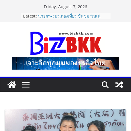
Skip
Friday, August 7, 2026
to
Latest:
นายกฯ–รมว.ท่องเที่ยว ชื่นชม “เนเน่
content
รอยัล” หลังสร้างชื่อเสียงประเทศไทยบน
เวที America’s Got Talent พร้อมส่ง
กำลังใจสู่รอบต่อไป
Dr.TATTOF ประกาศยกระดับองค์กร ชู
แนวคิด “LASER” คุณค่าหลักในการขับ
เคลื่อน มาตรฐานใหม่เพื่อผู้รับบริการ
ปฏิรูปภาษีบุหรี่ต้องถึงจุดเปลี่ยน สมาคม
การค้ายาสูบไทย หนุนโครงสร้างอัตรา
เดียว ลดบิดเบือนตลาด เพิ่ม
ประสิทธิภาพจัดเก็บรายได้
แฟลช เอ็กซ์เพรส เปิดตัว “Flash Care
Plus”ยกระดับความอุ่นใจในการจัดส่ง
คุ้มครองสูงสุด 50,000 บาท ตอบโจทย์
สินค้ามูลค่าสูง
ไซลุน ไทยแลนด์ ชูนวัตกรรมยาง EV นำ
Xiaomi SU7 Ultra และ VOGUE Tire
จัดแสดงในงาน IMPACT SPEED FEST
2026