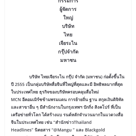
กรรมการ
ผู้จัดการ
ใหญ่
บริษัท
ไทย
เจียระไน
กรุ๊ปจำกัด
มหาชน
บริษัท ไทยเจียระไน กรุ๊ป จำกัด (มหาชน)
ก่อตั้งขึ้นใน
ปี
2555
เป็นกลุ่มบริษัทสื่อจีนที่ใหญ่ที่สุดและมี
อิทธิพลมากที่สุด
ในประเทศไทย ธุรกิจของบริษัทครอบคลุมสื่อใหม่
MCN
อีคอมเมิร์ซข้ามพรมแดน การย้ายถิ่น
ฐาน สกุลเงินดิจิทัล
และสาขาอื่น ๆ มีสำนักงานในกรุงเทพฯ ปักกิ่ง สิงคโปร์ ที่เป็น
เครือข่ายทั่วโลก ได้สร้างแบ
รนด์หลักจำนวนมากในแวดวงสื่อ
จีนในประเทศไทย เช่น “สำนักข่าวThailand
Headlines”
นิตยสาร “@Mangu ”
และ Blackgold