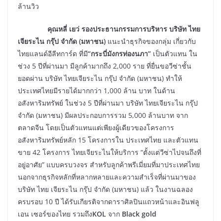
ล้านวิว
คุณหลี่ เยว่ รองประธานกรรมการบริหาร บริษัท ไทย
เจียระไน กรุ๊ป จำกัด (มหาชน)
แนะนำธุรกิจของกลุ่ม เกี่ยวกับ
ไทยแลนด์อีลีทการ์ด ที่มี
“กระบี่มังกรท่องนภา”
เป็นตัวแทน ใน
ช่วง 5 ปีที่ผ่านมา มีลูกค้ามากถึง 2,000 ราย ที่ยื่นขอวีซ่าชั้น
ยอดผ่าน บริษัท ไทยเจียระไน กรุ๊ป จำกัด (มหาชน) ทำให้
ประเทศไทยมีรายได้มากกว่า 1,000 ล้าน บาท ในด้าน
อสังหาริมทรัพย์ ในช่วง 5 ปีที่ผ่านมา บริษัท ไทยเจียระไน กรุ๊ป
จำกัด (มหาชน) มีผลประกอบการรวม 5,000 ล้านบาท จาก
ตลาดจีน โดยเป็นตัวแทนแต่เพียงผู้เดียวของโครงการ
อสังหาริมทรัพย์หลัก 15 โครงการใน ประเทศไทย และตัวแทน
ขาย 42 โครงการ ไทยเจียระไนให้บริการ “ตั้งแต่วีซ่าไปจนถึงที่
อยู่อาศัย” แบบครบวงจร สำหรับลูกค้าพรีเมี่ยมที่มาประเทศไทย
นอกจากธุรกิจหลักที่หลากหลายและความสำเร็จที่ผ่านมาของ
บริษัท ไทย เจียระไน กรุ๊ป จำกัด (มหาชน) แล้ว ในงานฉลอง
ครบรอบ 10 ปี ได้รับเกียรติจากดาราศิลปินแถวหน้าและอินฟลู
เอน เซอร์ของไทย รวมถึง
KOL
จาก
Black gold