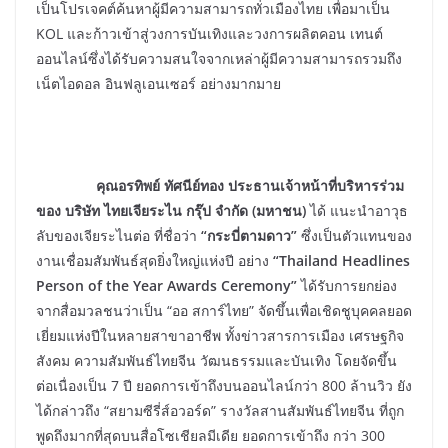
เป็นโปรเจคต์ค้นหาผู้มีความสามารถทั่วเมืองไทย เพื่อมาเป็น
KOL และก้าวเข้าสู่วงการบันเทิงและวงการผลิตคอน เทนต์
ออนไลน์ซึ่งได้รับความสนใจจากเหล่าผู้มีความสามารถรวมถึง
เน็ตไอดอล อินฟลูเอนเซอร์ อย่างมากมาย
คุณอรทิพย์ ทัศนีย์ทอง ประธานเจ้าหน้าที่บริหารร่วม
ของ บริษัท ไทยเจียระไน กรุ๊ป จำกัด (มหาชน)
ได้ แนะนำอาวุธ
ลับของเจียระไนต่อ ที่ชื่อว่า
“กระบี่ตามดาว”
ซึ่งเป็นตัวแทนของ
งานเชื่อมสัมพันธ์สุดยิ่งใหญ่แห่งปี อย่าง
“Thailand Headlines
Person of the Year Awards Ceremony”
ได้รับการยกย่อง
จากสื่อมวลชนว่าเป็น “ออ สการ์ไทย” จัดขึ้นเพื่อเชิดชูบุคคลยอด
เยี่ยมแห่งปีในหลายสาขาอาชีพ ทั้งข่าวสารการเมือง เศรษฐกิจ
สังคม ความสัมพันธ์ไทยจีน วัฒนธรรมและบันเทิง โดยจัดขึ้น
ต่อเนื่องเป็น 7 ปี ยอดการเข้าถึงบนออนไลน์กว่า 800 ล้านวิว ยัง
ได้กล่าวถึง “สยามซีรี่ส์อวอร์ด” รางวัลสานสัมพันธ์ไทยจีน ที่ถูก
พูดถึงมากที่สุดบนสื่อโซเชียลมีเดีย ยอดการเข้าถึง กว่า 300