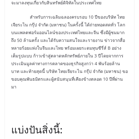
จะมาลงทุนเกี่ยวกับสินทรัพย์ดิจิทัลในประเทศไทย
สำหรับการเฉลิมฉลองครบรอบ 10 ปีของบริษัท ไทย
เจียระไน กรุ๊ป จำกัด (มหาชน) ในครั้งนี้ ได้ถ่ายทอดสดทั่ว โลก
บนแพลตฟอร์มออนไลน์ของประเทศไทยและจีน ซึ่งมีผู้ชมมาก
ถึง 50 ล้านครั้ง และได้รับความสนใจและรายงาน ข่าวจากสื่อ
หลายร้อยแห่งในจีนและไทย พร้อมเผยระดมทุนซีรี่ส์ B อย่าง
เต็มรูปแบบ ก้าวเข้าสู่ตลาดหลักทรัพย์ภายใน 3 ปีโดยจากการ
ประเมินมูลค่าทางการตลาดของธุรกิจสูงกว่า 4 พันร้อยล้าน
บาท และท้ายสุดนี้ บริษัท ไทยเจียระไน กรุ๊ป จำกัด (มหาชน) ขอ
ขอบคุณพันธมิตรและผู้สนับสนุนที่เคียงข้างตลอด 10 ปีที่ผ่าน
มา
แบ่งปันสิ่งนี้: