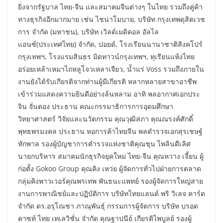
ยิ่งจากรัฐบาล ไทย-จีน และสมาคมจีนต่างๆ ในไทย รวมถึงคู่ค้า
ทางธุรกิจอีกมากมาย เช่น ไชน่าโมบาย, บริษัท กรุงเทพดุสิตเวช
การ จำกัด (มหาชน), บริษัท เวิลด์เมดิคอล อัลไล
แอนซ์(ประเทศไทย) จำกัด, ปอยด์, โรงเรียนนานาชาติสิงคโปร์
กรุงเทพฯ, โรงแรมสินธร มิดทาวน์กรุงเทพฯ, ทุเรียนแห้งไทย
อร่อยเหล้าเหมาไถหลูโจวเหลาเจียว, น้ำแร่ Voss รวมถึงภายใน
งานยังได้รับเกียรติจากท่านผู้มีเกียรติ หลากหลายสาขาอาชีพ
เข้าร่วมแสดงความยินดีอย่างล้นหลาม อาทิ พลอากาศเอกประ
จิน จั่นตอง ประธาน คณะกรรมาธิการการอุดมศึกษา
วิทยาศาสตร์ วิจัยและนวัตกรรม คุณวุฒิสภา คุณณรงค์ศักดิ์
พุทธพรมงคล ประธาน หอการค้าไทยจีน พลตำรวจเอกสุรเชษฐ์
หักพาล รองผู้บัญชาการตำรวจแห่งชาติคุณชุน ไพลินดีเลิศ
นายกบริหาร สมาคมนักธุรกิจยุคใหม่ ไทย-จีน คุณหวาง เจี้ยน ผู้
ก่อตั้ง Gokoo Group คุณคิง เหว่ย ผู้จัดการทั่วไปฝ่ายการตลาด
กลุ่มคิงพาวเวอร์คุณพรเทพ พันธนะแพทย์ รองผู้จัดการใหญ่สาย
งานการพาณิชย์และปฏิบัติการ บริษัทไทยแลนด์ พริ วิเลจ คาร์ด
จำกัด ดร.อรุโณชา ภาณุพันธุ์ กรรมการผู้จัดการ บริษัท บรอด
คาซท์ ไทย เทเลวิชั่น จำกัด คุณฐาปนีย์ เกียรติไพบูลย์ รองผู้