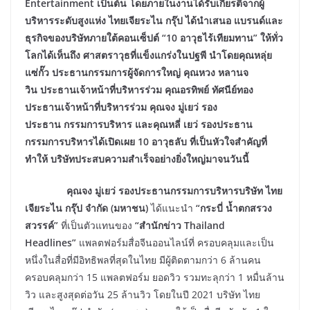
Entertainment
เป็นต้น โดยภายในงานได้รับเกียรติจากผู้
บริหารระดับสูงแห่ง ไทยเจียระไน
กรุ๊ป ได้นำเสนอ แบรนด์และ
ธุรกิจของบริษัทภายใต้คอนเซ็ปต์ “10
อาวุธไร้เทียมทาน” ให้ทั่ว
โลกได้เห็นถึง
ศาสตราวุธที่แข็งแกร่งในปฐพี นำโดยคุณหลุ่ย
แซ่กั๊ว ประธานกรรมการผู้จัดการใหญ่ คุณหวง หลานจ
วิน
ประธานเจ้าหน้าที่บริหารร่วม คุณอรทิพย์ ทัศนีย์ทอง
ประธานเจ้าหน้าที่บริหารร่วม คุณจง มู่เยว่ รอง
ประธาน
กรรมการบริหาร และคุณหลี่ เยว่ รองประธาน
กรรมการบริหารได้เปิดเผย 10
อาวุธลับ ที่เป็นหัวใจสำคัญที่
ทำให้
บริษัทประสบความสำเร็จอย่างยิ่งใหญ่มาจนวันนี้
คุณจง มู่เยว่ รองประธานกรรมการบริหารบริษัท ไทย
เจียระไน กรุ๊ป จำกัด (มหาชน)
ได้แนะนำ
“กระบี่ น้ำตกสรวง
สวรรค์”
ที่เป็นตัวแทนของ
“สำนักข่าว Thailand
Headlines”
แพลตฟอร์มสื่อจีนออนไลน์ที่ ครอบคลุมและเป็น
หนึ่งในสื่อที่มีอิทธิพลที่สุดในไทย มีผู้ติดตามกว่า 6 ล้านคน
ครอบคลุมกว่า 15 แพลตฟอร์ม ยอดวิว รวมทะลุกว่า 1 หมื่นล้าน
วิว และสูงสุดต่อวัน 25 ล้านวิว โดยในปี 2021 บริษัท ไทย