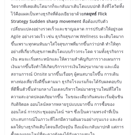
วิดจากที่เคยเติบโตมากก็จะกลับมาเติบโตแบบปกติ สิ่งที่โควิดทิ้ง
ไว้คือแผลเป็นทางธุรกิจที่ต้องเยียวยาด้วย
กลยุทธ์ Flick
Strategy Sudden sharp movement
คือต้องปรับตัว
เปลี่ยนแปลงอย่างรวดเร็วและชาญฉลาด การปรับตัวให้อยู่รอด
Agile อย่างรวดเร็ว เช่น ธุรกิจสุขภาพ Wellness จะเติบโตมาก
ขึ้นเพราะทุกคนหันมาใส่ใจสุขภาพที่มากขึ้นกว่าปกติ ทำให้ทุก
อย่างที่เกี่ยวกับสุขภาพเติบโตแบบก้าวกระโดด รวมทั้งธุรกิจการ
เงิน คนจะเริ่มตระหนักและให้ความสำคัญกับการวางแผนการ
เงินมากขึ้นจึงทำให้เกิดบริการการเงินใหม่ๆมากมาย และเมื่อ
สถานการณ์ Onsite มากขึ้นเรื่อยๆ ผู้คนสบายใจขึ้น การเดิน
ทางท่องเที่ยวจึงดีขึ้นตามมา ธุรกิจโรงแรมก็จะได้รับผลตอบรับ
ที่ดีฟื้นตัวขึ้นท่ามกลางโมเดลบริหารใหม่มาตรฐานใหม่ที่ใส่ใจ
ความสะอาดปลอดภัยมากขึ้น ในขณะเดียวกันคนจะเริ่มคุ้นชิน
กับดิจิตอล ออนไลน์หลากหลายรูปแบบมากขึ้น การซื้อของ
ออนไลน์ การประชุมออนไลน์ ฯลฯ ซึ่งเป็นความทรงจำที่เป็น
ประสบการณ์ในภาวะที่โลกมีความผันผวนอย่างรุนแรง และส่ง
ผลให้บางธุรกิจเติบโตจนถึงปัจจุบัน ถึงแม้จะกลับมาปกติ แต่การ
ซื้อของออนไลน์ที่สะดวกยังคงได้รับความสนใจ