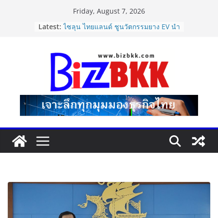
Skip
Friday, August 7, 2026
to
Latest:
ไซลุน ไทยแลนด์ ชูนวัตกรรมยาง EV นำ
content
Xiaomi SU7 Ultra และ VOGUE Tire
จัดแสดงในงาน IMPACT SPEED FEST
2026
นายกฯ–รมว.ท่องเที่ยว ชื่นชม “เนเน่
รอยัล” หลังสร้างชื่อเสียงประเทศไทยบน
เวที America’s Got Talent พร้อมส่ง
กำลังใจสู่รอบต่อไป
Dr.TATTOF ประกาศยกระดับองค์กร ชู
แนวคิด “LASER” คุณค่าหลักในการขับ
เคลื่อน มาตรฐานใหม่เพื่อผู้รับบริการ
ปฏิรูปภาษีบุหรี่ต้องถึงจุดเปลี่ยน สมาคม
การค้ายาสูบไทย หนุนโครงสร้างอัตรา
เดียว ลดบิดเบือนตลาด เพิ่ม
ประสิทธิภาพจัดเก็บรายได้
แฟลช เอ็กซ์เพรส เปิดตัว “Flash Care
Plus”ยกระดับความอุ่นใจในการจัดส่ง
คุ้มครองสูงสุด 50,000 บาท ตอบโจทย์
สินค้ามูลค่าสูง