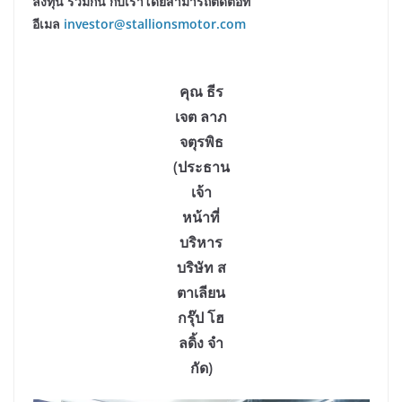
ลงทุน ร่วมกัน กับเราโดยสามารถติดต่อที่
อีเมล
investor@stallionsmotor.com
คุณ ธีร
เจต ลาภ
จตุรพิธ
(ประธาน
เจ้า
หน้าที่
บริหาร
บริษัท ส
ตาเลียน
กรุ๊ป โฮ
ลดิ้ง จํา
กัด)