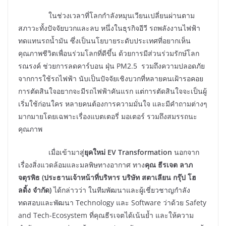
ในช่วงเวลาที่โลกกำลังหมุนเวียนเปลี่ยนผ่านตาม
สภาวะทั้งปัจจัยบวกและลบ หนึ่งในธุรกิจอีวี รถพลังงานไฟฟ้า
ทดแทนรถน้ำมัน ซึ่งเป็นนโยบายระดับประเทศที่อยากเห็น
คุณภาพชีวิตเพื่อนร่วมโลกที่ดีขึ้น ด้วยการมีส่วนร่วมรักษ์โลก
รณรงค์ ช่วยการลดคาร์บอน ฝุ่น PM2.5 รวมถึงความปลอดภัย
จากการใช้รถไฟฟ้า นับเป็นปัจจัยเชิงบวกที่หลายคนเฝ้ารอคอย
การตัดสินใจอยากจะมีรถไฟฟ้าคันแรก แต่การตัดสินใจจะเป็นผู้
เริ่มใช้ก่อนใคร หลายคนต้องการความมั่นใจ และมีคำถามต่างๆ
มากมายโดยเฉพาะเรื่องแบตเตอรี่ มอเตอร์ รวมถึงสมรรถนะ
คุณภาพ
เมื่อเข้ามาสู่
ยุคใหม่
EV Transformation
นอกจาก
เรื่องสิ่งแวดล้อมและมลพิษทางอากาศ ทาง
คุณ ธีรเจต ลาภ
จตุรพิธ (ประธานเจ้าหน้าที่บริหาร บริษัท สตาเลียน กรุ๊ป โฮ
ลดิ้ง จํากัด)
ได้กล่าวว่า ในทีมพัฒนาและผู้เชี่ยวชาญกำลัง
ทดสอบและพัฒนา Technology และ Software ว่าด้วย Safety
and Tech-Ecosystem ที่คุณธีรเจตได้เน้นย้ำ และให้ความ