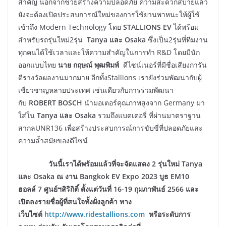
สำคัญ นอกจากช่วยสร้างความปลอดภัย ความสะดวกสบายแล้ว
ยังจะต้องเปิดประสบการณ์ใหม่ของการใช้ยานพาหนะให้ผู้ใช้
เข้าถึง Modern Technology โดย
STALLIONS EV
ได้พร้อม
สำหรับรถรุ่นใหม่2รุ่น
Tanya
และ
Osaka
ซึ่งเป็น2รุ่นที่ทีมงาน
ทุกคนได้ใช้เวลาและให้ความสำคัญในการทำ R&D โดยมีนัก
ออกแบบไทย
นาย กฤษณ์ พุฒพิมพ์
ดีไซน์เนอร์ที่มีชื่อเสียงการัน
ตีรางวัลผลงานมากมาย อีกทั้งStallions เรายังร่วมพัฒนากับผู้
เชี่ยวชาญหลายประเทศ เช่นเดียวกับการร่วมพัฒนา
กับ
ROBERT BOSCH
นำมอเตอร์คุณภาพสูงจาก Germany มา
ใส่ใน
Tanya
และ
Osaka
รวมถึงแบตเตอรี่ ที่ผ่านมาตราฐาน
สากลUNR136 เพื่อสร้างประสบการณ์การขับขี่ที่ปลอดภัยและ
ความล้ำสมัยของดีไซน์
วันนี้เราได้พร้อมแล้วที่จะจัดแสดง 2 รุ่นใหม่ Tanya
และ Osaka ณ งาน Bangkok EV Expo 2023 บูธ EM10
ฮอลล์ 7 ศูนย์ฯสิริกิติ์ ตั้งแต่วันที่ 16-19 กุมภาพันธ์ 2566 และ
เปิดลงรายชื่อผู้ที่สนใจทั้งฝั่งลูกค้า ทาง
เว็บไซต์
http://www.ridestallions.com
หรือระดับการ