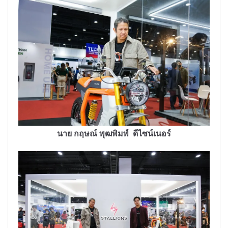
นาย กฤษณ์ พุฒพิมพ์ ดีไซน์เนอร์