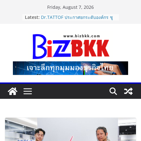
Skip
Friday, August 7, 2026
to
Latest:
นายกฯ–รมว.ท่องเที่ยว ชื่นชม “เนเน่
content
รอยัล” หลังสร้างชื่อเสียงประเทศไทยบน
เวที America’s Got Talent พร้อมส่ง
กำลังใจสู่รอบต่อไป
Dr.TATTOF ประกาศยกระดับองค์กร ชู
แนวคิด “LASER” คุณค่าหลักในการขับ
เคลื่อน มาตรฐานใหม่เพื่อผู้รับบริการ
ปฏิรูปภาษีบุหรี่ต้องถึงจุดเปลี่ยน สมาคม
การค้ายาสูบไทย หนุนโครงสร้างอัตรา
เดียว ลดบิดเบือนตลาด เพิ่ม
ประสิทธิภาพจัดเก็บรายได้
แฟลช เอ็กซ์เพรส เปิดตัว “Flash Care
Plus”ยกระดับความอุ่นใจในการจัดส่ง
คุ้มครองสูงสุด 50,000 บาท ตอบโจทย์
สินค้ามูลค่าสูง
ไซลุน ไทยแลนด์ ชูนวัตกรรมยาง EV นำ
Xiaomi SU7 Ultra และ VOGUE Tire
จัดแสดงในงาน IMPACT SPEED FEST
2026