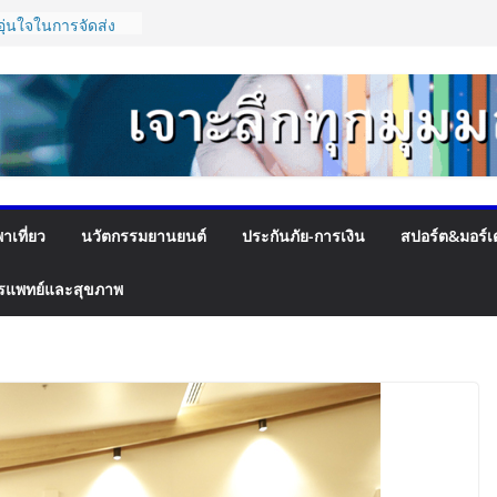
ิดตัว “Flash Care
ุ่นใจในการจัดส่ง
000 บาท ตอบโจทย์
นวัตกรรมยาง EV นำ
 และ VOGUE Tire
PACT SPEED FEST
6 ตัวเร่ง
ไทย ชูงานวิจัย –
าเที่ยว
นวัตกรรมยานยนต์
ประกันภัย-การเงิน
สปอร์ต&มอร์เ
มูลค่าเศรษฐกิจใหม่
าการสุขภาพโลกโต
ร์
รแพทย์และสุขภาพ
ยกระดับองค์กร ชู
ณค่าหลักในการขับ
เพื่อผู้รับบริการ
ถึงจุดเปลี่ยน สมาคม
ุนโครงสร้างอัตรา
ด เพิ่ม
รายได้