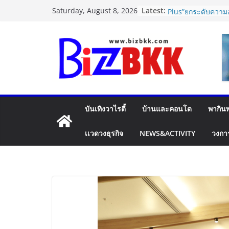
Skip
Latest:
แฟลช เอ็กซ์เพรส เป
Saturday, August 8, 2026
to
Plus”ยกระดับความอ
คุ้มครองสูงสุด 50,
content
สินค้ามูลค่าสูง
ไซลุน ไทยแลนด์ ชู
Xiaomi SU7 Ultra
จัดแสดงในงาน IM
2026
Vitafoods Asia 202
อุตสาหกรรมสารสกัด
บันเทิงวาไรตี้
บ้านและคอนโด
พากินพ
เครือข่ายโลก สร้าง
ขานรับตลาดโภชน
ทะลุล้านล้านดอลลา
เเวดวงธุรกิจ
NEWS&ACTIVITY
วงกา
Dr.TATTOF ประกาศ
แนวคิด “LASER” คุ
เคลื่อน มาตรฐานใหม่
ปฏิรูปภาษีบุหรี่ต้อง
การค้ายาสูบไทย หน
เดียว ลดบิดเบือนตลา
ประสิทธิภาพจัดเก็บ