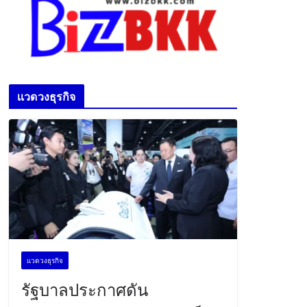
เเวดวงธุรกิจ
เเวดวงธุรกิจ
รัฐบาลประกาศดัน