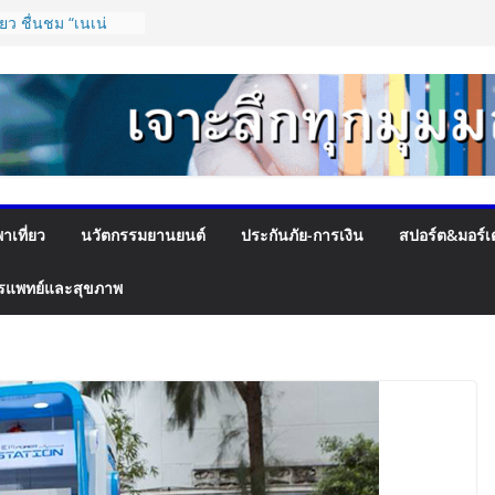
ยว ชื่นชม “เนเน่
ื่อเสียงประเทศไทยบน
 Talent พร้อมส่ง
ยกระดับองค์กร ชู
ุณค่าหลักในการขับ
เพื่อผู้รับบริการ
งถึงจุดเปลี่ยน สมาคม
นุนโครงสร้างอัตรา
าด เพิ่ม
าเที่ยว
นวัตกรรมยานยนต์
ประกันภัย-การเงิน
สปอร์ต&มอร์เ
บรายได้
ิดตัว “Flash Care
ุ่นใจในการจัดส่ง
รแพทย์และสุขภาพ
,000 บาท ตอบโจทย์
ูนวัตกรรมยาง EV นำ
 และ VOGUE Tire
PACT SPEED FEST