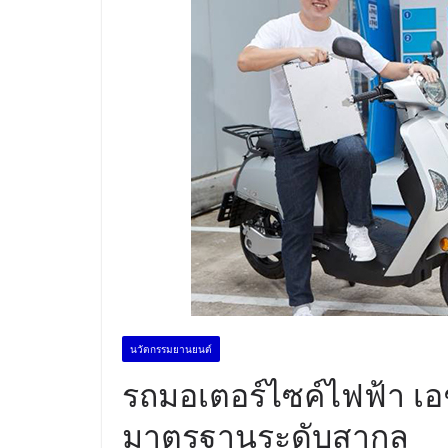
นวัตกรรมยานยนต์
รถมอเตอร์ไซค์ไฟฟ้า เอช
มาตรฐานระดับสากล