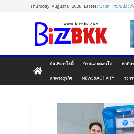
Skip
Latest:
นายกฯ–รมว.ท่องเที่
Thursday, August 6, 2026
to
รอยัล” หลังสร้างช
เวที America’s Got
content
กำลังใจสู่รอบต่อไป
Dr.TATTOF ประกาศ
แนวคิด “LASER” ค
เคลื่อน มาตรฐานใหม่
ปฏิรูปภาษีบุหรี่ต้อ
การค้ายาสูบไทย ห
เดียว ลดบิดเบือนตล
บันเทิงวาไรตี้
บ้านและคอนโด
พากินพ
ประสิทธิภาพจัดเก็
แฟลช เอ็กซ์เพรส เป
Plus”ยกระดับความอ
เเวดวงธุรกิจ
NEWS&ACTIVITY
วงกา
คุ้มครองสูงสุด 50
สินค้ามูลค่าสูง
ไซลุน ไทยแลนด์ ช
Xiaomi SU7 Ultra
จัดแสดงในงาน IM
2026