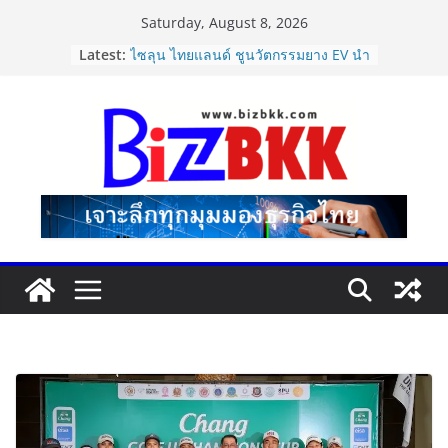
Skip
Saturday, August 8, 2026
to
Latest:
ไซลุน ไทยแลนด์ ชูนวัตกรรมยาง EV นำ
content
Xiaomi SU7 Ultra และ VOGUE Tire
จัดแสดงในงาน IMPACT SPEED FEST
2026
นายกฯ–รมว.ท่องเที่ยว ชื่นชม “เนเน่
รอยัล” หลังสร้างชื่อเสียงประเทศไทยบน
เวที America’s Got Talent พร้อมส่ง
กำลังใจสู่รอบต่อไป
Dr.TATTOF ประกาศยกระดับองค์กร ชู
แนวคิด “LASER” คุณค่าหลักในการขับ
เคลื่อน มาตรฐานใหม่เพื่อผู้รับบริการ
ปฏิรูปภาษีบุหรี่ต้องถึงจุดเปลี่ยน สมาคม
การค้ายาสูบไทย หนุนโครงสร้างอัตรา
เดียว ลดบิดเบือนตลาด เพิ่ม
ประสิทธิภาพจัดเก็บรายได้
แฟลช เอ็กซ์เพรส เปิดตัว “Flash Care
Plus”ยกระดับความอุ่นใจในการจัดส่ง
คุ้มครองสูงสุด 50,000 บาท ตอบโจทย์
สินค้ามูลค่าสูง